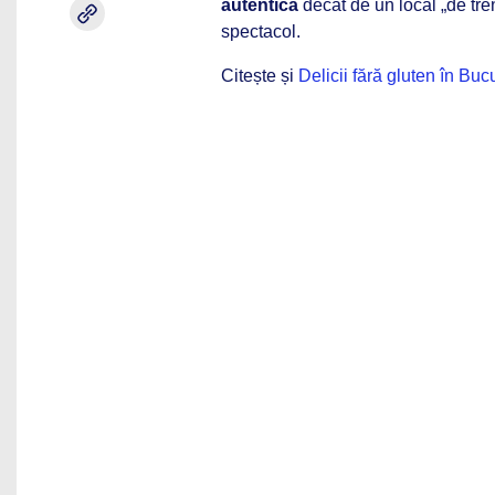
autentică
decât de un local „de tre
spectacol.
Citește și
Delicii fără gluten în Buc