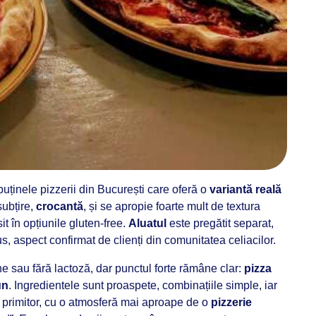
puținele pizzerii din București care oferă o
variantă reală
subțire,
crocantă
, și se apropie foarte mult de textura
t în opțiunile gluten-free.
Aluatul
este pregătit separat,
s, aspect confirmat de clienți din comunitatea celiacilor.
ne sau fără lactoză, dar punctul forte rămâne clar:
pizza
un
. Ingredientele sunt proaspete, combinațiile simple, iar
dar primitor, cu o atmosferă mai aproape de o
pizzerie