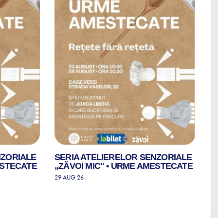
NZORIALE
SERIA ATELIERELOR SENZORIALE
S
ESTECATE
„ZĂVOI MIC" • URME AMESTECATE
„
29 AUG 26
30