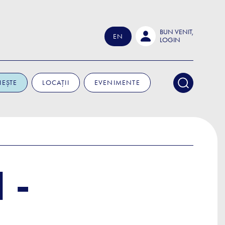
BUN VENIT,
EN
LOGIN
IEȘTE
LOCAȚII
EVENIMENTE
 -