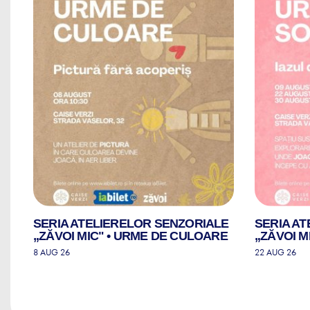
LE
SERIA ATELIERELOR SENZORIALE
SERIA A
„ZĂVOI MIC" • URME DE CULOARE
„ZĂVOI M
8 AUG 26
22 AUG 26