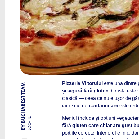
Pizzeria Viitorului
este una dintre 
BY BUCHAREST TEAM
și sigură fără gluten
. Crusta este 
clasică — ceea ce nu e ușor de găsi
iar riscul de
contaminare
este redu
Meniul include și opțiuni vegetarie
LOCATIE
fără gluten care chiar are gust b
porțiile corecte. Interiorul e mic, 