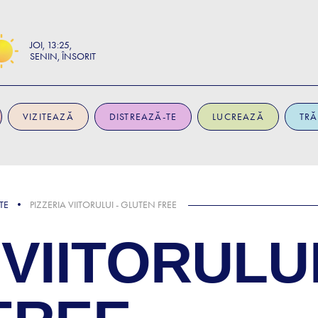
JOI
13:25
SENIN, ÎNSORIT
VIZITEAZĂ
DISTREAZĂ-TE
LUCREAZĂ
TRĂ
TE
PIZZERIA VIITORULUI - GLUTEN FREE
VIITORULUI