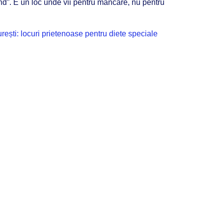
nd”. E un loc unde vii pentru mâncare, nu pentru
urești: locuri prietenoase pentru diete speciale