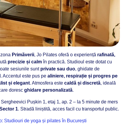
n zona
Primăverii
, Jo Pilates oferă o experiență
rafinată,
aută
precizie și calm
în practică. Studioul este dotat cu
 toate sesiunile sunt
private sau duo
, ghidate de
l
. Accentul este pus pe
aliniere, respirație și progres pe
ist și elegant
. Atmosfera este
caldă și discretă
, ideală
 care doresc
ghidare personalizată
.
 Sergheevici Pușkin 1, etaj 1, ap. 2 – la 5 minute de mers
Sector 1
. Stradă liniștită, acces facil cu transportul public.
p: Studiouri de yoga și pilates în București