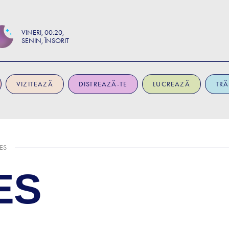
VINERI
00:20
SENIN, ÎNSORIT
VIZITEAZĂ
DISTREAZĂ-TE
LUCREAZĂ
TRĂ
TES
ES