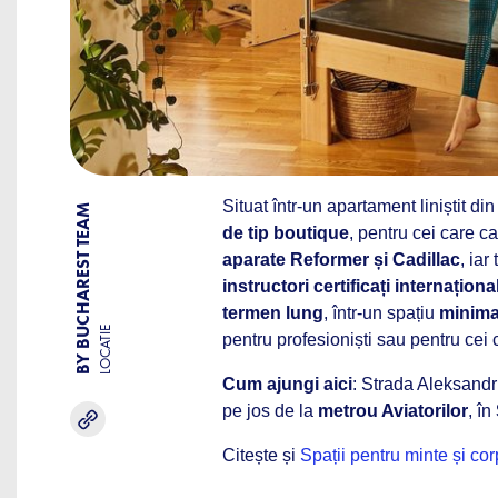
Situat într-un apartament liniștit di
BY BUCHAREST TEAM
de tip boutique
, pentru cei care c
aparate Reformer și Cadillac
, iar
instructori certificați internaționa
termen lung
, într-un spațiu
minimal
LOCATIE
pentru profesioniști sau pentru cei
Cum ajungi aici
: Strada Aleksandr
pe jos de la
metrou Aviatorilor
, în
Citește și
Spații pentru minte și cor