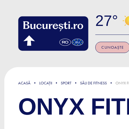
Skip to main content
27
CUNOAȘTE
ACASĂ
LOCAȚII
SPORT
SĂLI DE FITNESS
ONYX F
ONYX FI