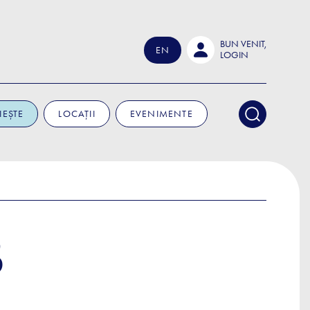
BUN VENIT,
EN
LOGIN
IEȘTE
LOCAȚII
EVENIMENTE
B