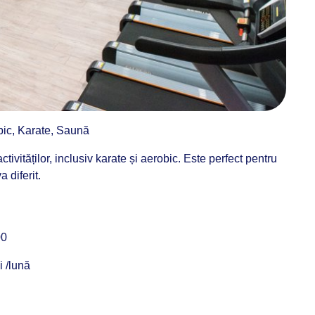
obic, Karate, Saună
ctivităților, inclusiv karate și aerobic. Este perfect pentru
 diferit.
00
i /lună