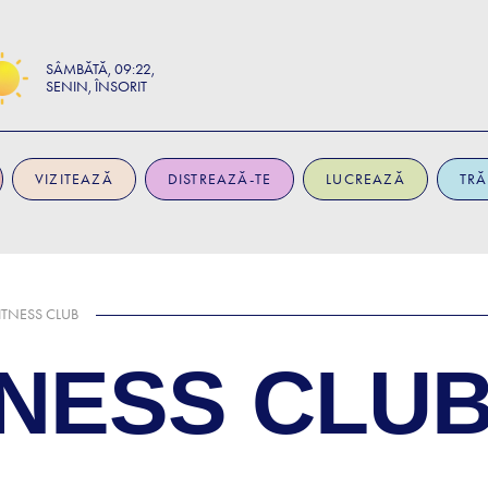
SÂMBĂTĂ
09:22
SENIN, ÎNSORIT
VIZITEAZĂ
DISTREAZĂ-TE
LUCREAZĂ
TRĂ
ITNESS CLUB
TNESS CLU