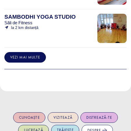
SAMBODHI YOGA STUDIO
Săli de Fitness
la 2 km distanță
VEZI MAI MULTE
CUNOAȘTE
VIZITEAZĂ
DISTREAZĂ-TE
LUCREAZĂ
TRĂIEȘTE
DESPRE