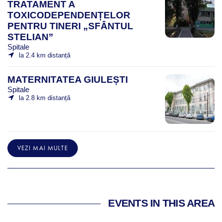
TRATAMENT A
TOXICODEPENDENȚELOR
PENTRU TINERI „SFÂNTUL
STELIAN”
Spitale
la 2.4 km distanță
MATERNITATEA GIULEȘTI
Spitale
la 2.8 km distanță
VEZI MAI MULTE
EVENTS IN THIS AREA