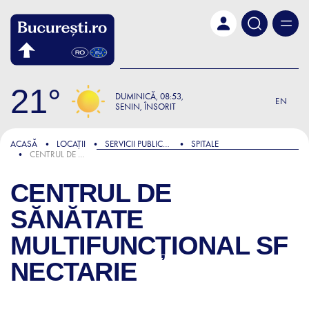
Skip to main content
21
DUMINICĂ
08:53
EN
SENIN, ÎNSORIT
ACASĂ
LOCAȚII
SERVICII PUBLICE ȘI ADMINISTRATIVE
SPITALE
CENTRUL DE SĂNĂTATE MULTIFUNCȚIONAL SF NECTARIE
CENTRUL DE
SĂNĂTATE
MULTIFUNCȚIONAL SF
NECTARIE