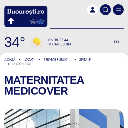
Skip to main content
34
VINERI
17:44
EN
PARȚIAL SENIN
ACASĂ
LOCAȚII
SERVICII PUBLICE ȘI ADMINISTRATIVE
SPITALE
MATERNITATEA MEDICOVER
MATERNITATEA
MEDICOVER