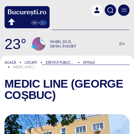
Skip to main content
23
VINERI
05:31
EN
SENIN, ÎNSORIT
ACASĂ
LOCAȚII
SERVICII PUBLICE ȘI ADMINISTRATIVE
SPITALE
MEDIC LINE (GEORGE COȘBUC)
MEDIC LINE (GEORGE
COȘBUC)