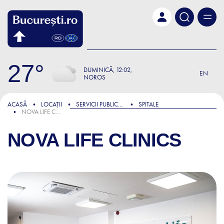
Skip to main content
27
DUMINICĂ
12:02
EN
NOROS
ACASĂ
LOCAȚII
SERVICII PUBLICE ȘI ADMINISTRATIVE
SPITALE
NOVA LIFE CLINICS
NOVA LIFE CLINICS