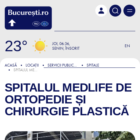
Skip to main content
23
JOI
06:36
EN
SENIN, ÎNSORIT
ACASĂ
LOCAȚII
SERVICII PUBLICE ȘI ADMINISTRATIVE
SPITALE
SPITALUL MEDLIFE DE ORTOPEDIE ȘI CHIRURGIE PLASTICĂ
SPITALUL MEDLIFE DE
ORTOPEDIE ȘI
CHIRURGIE PLASTICĂ