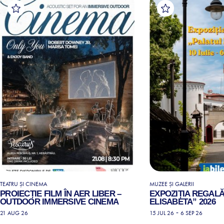
TEATRU ȘI CINEMA
MUZEE ȘI GALERII
PROIECȚIE FILM ÎN AER LIBER –
EXPOZIȚIA REGALĂ
OUTDOOR IMMERSIVE CINEMA
ELISABETA” 2026
-
21 AUG 26
15 JUL 26
6 SEP 26