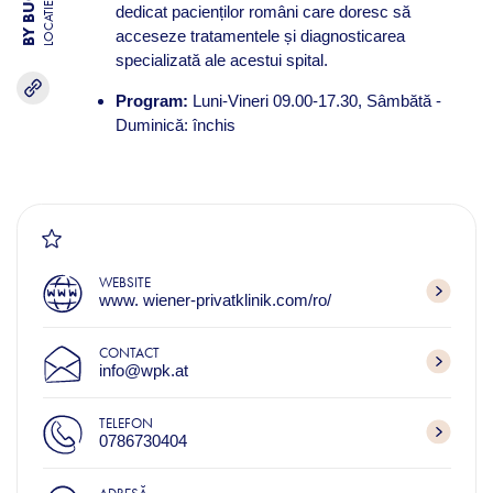
LOCATIE
dedicat pacienților români care doresc să
acceseze tratamentele și diagnosticarea
specializată ale acestui spital.
Program:
Luni-Vineri 09.00-17.30, Sâmbătă -
Duminică: închis
WEBSITE
www. wiener-privatklinik.com/ro/
CONTACT
info@wpk.at
TELEFON
0786730404