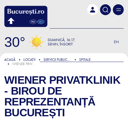
Skip to main content
30
DUMINICĂ
16:17
EN
SENIN, ÎNSORIT
ACASĂ
LOCAȚII
SERVICII PUBLICE ȘI ADMINISTRATIVE
SPITALE
WIENER PRIVATKLINIK - BIROU DE REPREZENTANȚĂ BUCUREȘTI
WIENER PRIVATKLINIK
- BIROU DE
REPREZENTANȚĂ
BUCUREȘTI