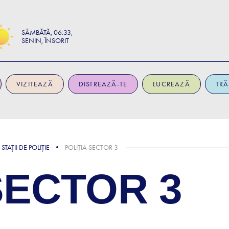
SÂMBĂTĂ
06:33
SENIN, ÎNSORIT
VIZITEAZĂ
DISTREAZĂ-TE
LUCREAZĂ
TRĂ
STAȚII DE POLIȚIE
POLIȚIA SECTOR 3
SECTOR 3