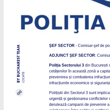
ŞEF SECTOR
- Comisar-şef de pol
BY BUCHAREST TEAM
ADJUNCT ŞEF SECTOR
: Comisa
Poliția Sectorului 3
din București s
cetățenilor în această zonă a capital
LOCATIE
prevenirea și combaterea infracțiunil
infracțiunile economice și siguranța
Polițiștii din Sectorul 3 sunt implica
urgență și gestionarea conflictelor
derulează campanii de prevenire a 