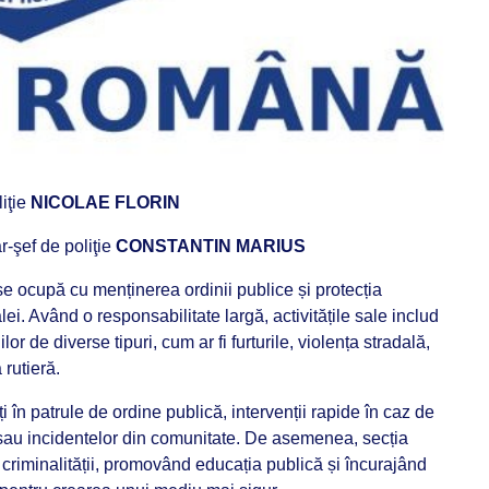
iţie
NICOLAE FLORIN
r-şef de poliţie
CONSTANTIN MARIUS
e ocupă cu menținerea ordinii publice și protecția
ei. Având o responsabilitate largă, activitățile sale includ
or de diverse tipuri, cum ar fi furturile, violența stradală,
 rutieră.
ți în patrule de ordine publică, intervenții rapide în caz de
 sau incidentelor din comunitate. De asemenea, secția
criminalității, promovând educația publică și încurajând