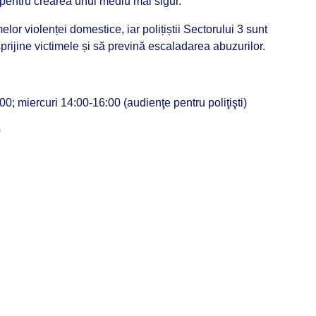
i pentru crearea unui mediu mai sigur.
melor violenței domestice, iar polițiștii Sectorului 3 sunt
 sprijine victimele și să prevină escaladarea abuzurilor.
00; miercuri 14:00-16:00 (audienţe pentru poliţişti)
0