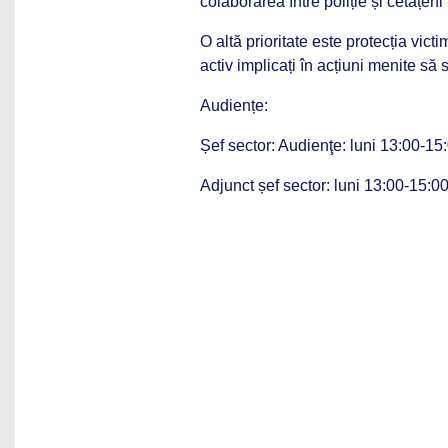
colaborarea între poliție și cetățen
O altă prioritate este protecția victi
activ implicați în acțiuni menite să
Audiențe:
Șef sector: Audienţe: luni 13:00-15:
Adjunct șef sector: luni 13:00-15:0