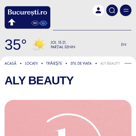
Skip to main content
35
JOI
15:21
EN
PARȚIAL SENIN
ACASĂ
LOCAȚII
TRǍIEŞTE
STIL DE VIATA
ALY BEAUTY
ALY BEAUTY