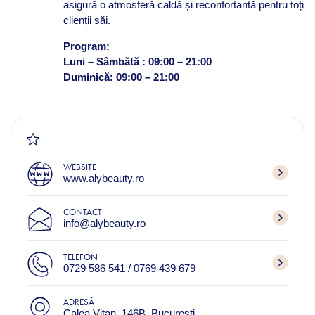
asigură o atmosferă caldă și reconfortantă pentru toți
clienții săi.
Program:
Luni – Sâmbătă : 09:00 – 21:00
Duminică: 09:00 – 21:00
WEBSITE
www.alybeauty.ro
CONTACT
info@alybeauty.ro
TELEFON
0729 586 541 / 0769 439 679
ADRESĂ
Calea Vitan, 146B, București