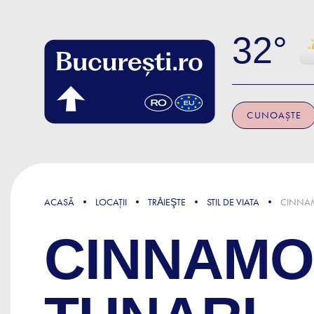
Skip to main content
32
CUNOAȘTE
ACASĂ
LOCAȚII
TRǍIEŞTE
STIL DE VIATA
CINNAM
CINNAMO