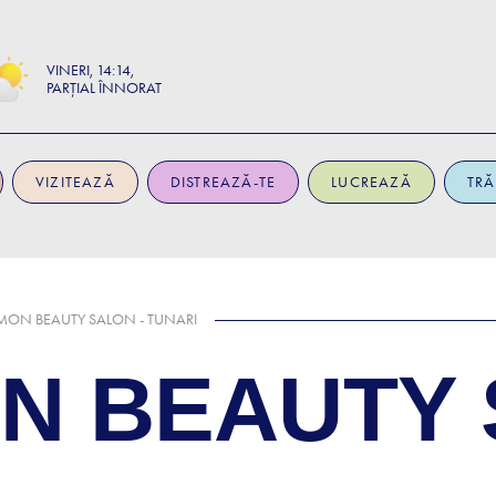
VINERI
14:14
PARȚIAL ÎNNORAT
VIZITEAZĂ
DISTREAZĂ-TE
LUCREAZĂ
TRĂ
ON BEAUTY SALON - TUNARI
N BEAUTY 