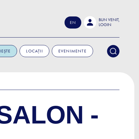
BUN VENIT,
EN
LOGIN
IEȘTE
LOCAȚII
EVENIMENTE
SALON -