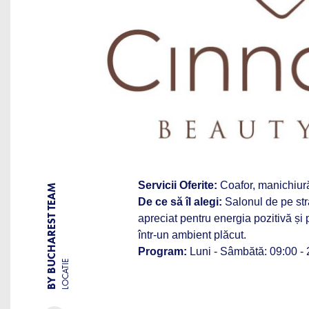
Servicii Oferite:
Coafor, manichiură
BY BUCHAREST TEAM
De ce să îl alegi:
Salonul de pe str
apreciat pentru energia pozitivă și p
într-un ambient plăcut.
Program:
Luni - Sâmbătă: 09:00 -
LOCATIE