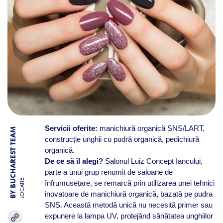
Servicii oferite:
manichiură organică SNS/LART,
BY BUCHAREST TEAM
construcție unghii cu pudră organică, pedichiură
organică.
De ce să îl alegi?
Salonul Luiz Concept Iancului,
parte a unui grup renumit de saloane de
LOCATIE
înfrumusețare, se remarcă prin utilizarea unei tehnici
inovatoare de manichiură organică, bazată pe pudra
SNS. Această metodă unică nu necesită primer sau
expunere la lampa UV, protejând sănătatea unghiilor