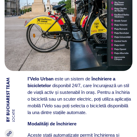
I'Velo Urban
este un sistem de
închiriere a
BY BUCHAREST TEAM
bicicletelor
disponibil 24/7, care încurajează un stil
de viață activ și sustenabil în oraș. Pentru a închiria
o bicicletă sau un scuter electric, poți utiliza aplicația
mobilă I'Velo sau poți selecta o bicicletă disponibilă
LOCATIE
la una dintre stațiile automate.​
Modalități de închiriere
Aceste stații automatizate permit închirierea și