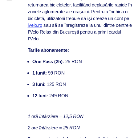
returnarea bicicletelor, facilitând deplasările rapide în
zonele aglomerate ale orașului. Pentru a închiria o
bicicletă, utilizatorii trebuie să își creeze un cont pe
ivelo.ro
sau să se înregistreze la unul dintre centrele
I’Velo Relax din București pentru a primi cardul
I’Velo.
Tarife abonamente:
One Pass (2h):
25 RON
1 lună:
99 RON​
3 luni:
125 RON​
12 luni:
249 RON​
​1 oră întârziere = 12,5 RON
​2 ore întârziere = 25 RON