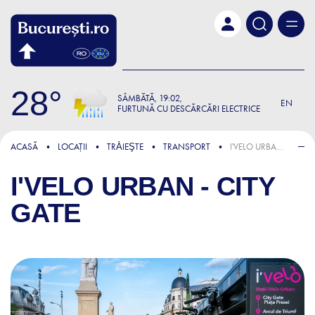
Skip to main content
28
SÂMBĂTĂ
19:02
EN
FURTUNĂ CU DESCĂRCĂRI ELECTRICE
ACASĂ
LOCAȚII
TRǍIEŞTE
TRANSPORT
I'VELO URBAN - CITY GATE
I'VELO URBAN - CITY
GATE