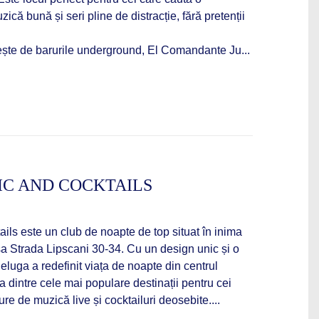
ică bună și seri pline de distracție, fără pretenții
ște de barurile underground, El Comandante Ju...
C AND COCKTAILS
ls este un club de noapte de top situat în inima
sa Strada Lipscani 30-34. Cu un design unic și o
luga a redefinit viața de noapte din centrul
a dintre cele mai populare destinații pentru cei
re de muzică live și cocktailuri deosebite....