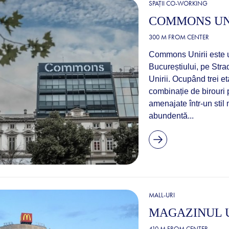
SPAȚII CO-WORKING
COMMONS UN
300 M FROM CENTER
Commons Unirii este un
Bucureștiului, pe Stra
Unirii. Ocupând trei eta
combinație de birouri 
amenajate într-un stil
abundentă...
MALL-URI
MAGAZINUL 
410 M FROM CENTER