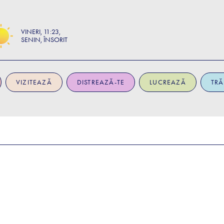
VINERI
11:23
SENIN, ÎNSORIT
VIZITEAZĂ
DISTREAZĂ-TE
LUCREAZĂ
TRĂ