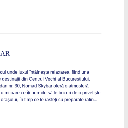
BAR
l unde luxul întâlnește relaxarea, fiind una
 destinații din Centrul Vechi al Bucureștiului.
dan nr. 30, Nomad Skybar oferă o atmosferă
uimitoare ce îți permite să te bucuri de o priveliște
așului, în timp ce te răsfeți cu preparate rafin...