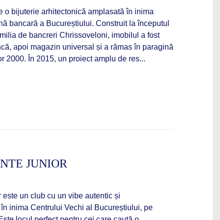
e o bijuterie arhitectonică amplasată în inima
onă bancară a Bucureștiului. Construit la începutul
milia de bancreri Chrissoveloni, imobilul a fost
ncă, apoi magazin universal și a rămas în paragină
or 2000. În 2015, un proiect amplu de res...
NTE JUNIOR
este un club cu un vibe autentic și
 în inima Centrului Vechi al Bucureștiului, pe
Este locul perfect pentru cei care caută o