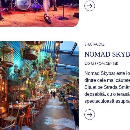
SPECTACOLE
NOMAD SKY
275 M FROM CENTER
Nomad Skybar este locu
dintre cele mai căutate
Situat pe Strada Smâr
deosebită, cu o terasă 
spectaculoasă asupra or