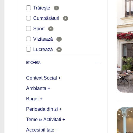
Trǎieşte
+
Cumpărături
+
Sport
+
Vizitează
+
Lucrează
+
ETICHETA
Context Social +
Ambianta +
Buget +
Perioada din zi +
Teme & Activitati +
Accesibilitate +