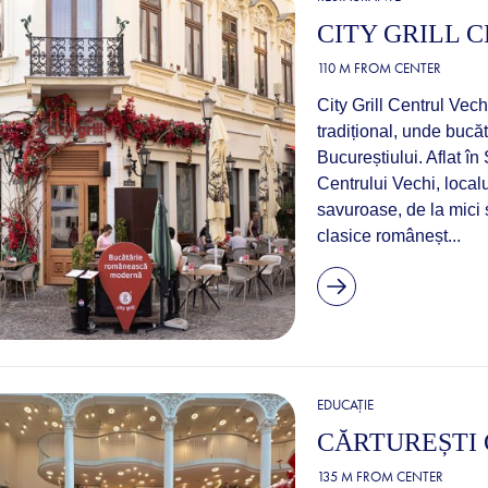
CITY GRILL 
110 M FROM CENTER
City Grill Centrul Vec
tradițional, unde bucă
Bucureștiului. Aflat în
Centrului Vechi, loca
savuroase, de la mici
clasice româneșt...
EDUCAȚIE
CĂRTUREȘTI
135 M FROM CENTER