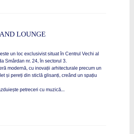
 AND LOUNGE
te un loc exclusivist situat în Centrul Vechi al
da Smârdan nr. 24, în sectorul 3.
eră modernă, cu inovații arhitecturale precum un
et și pereți din sticlă glisanți, creând un spațiu
zduiește petreceri cu muzică...