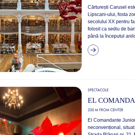
Cărturești Carusel est
Lipscani‑ului, fosta z
secolului XX pentru fa
folosit ca sediu de ba
până la începutul anil
SPECTACOLE
EL COMANDA
200 M FROM CENTER
El Comandante Junior 
neconvențional, situat
Strada Blănari nr. 21. 