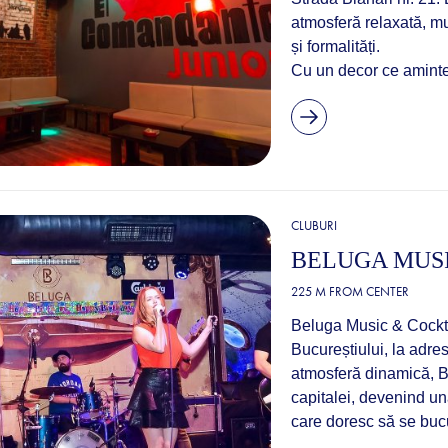
atmosferă relaxată, muz
și formalități.
Cu un decor ce aminte
CLUBURI
BELUGA MUSI
225 M FROM CENTER
Beluga Music & Cocktai
Bucureștiului, la adre
atmosferă dinamică, Be
capitalei, devenind un
care doresc să se bucu