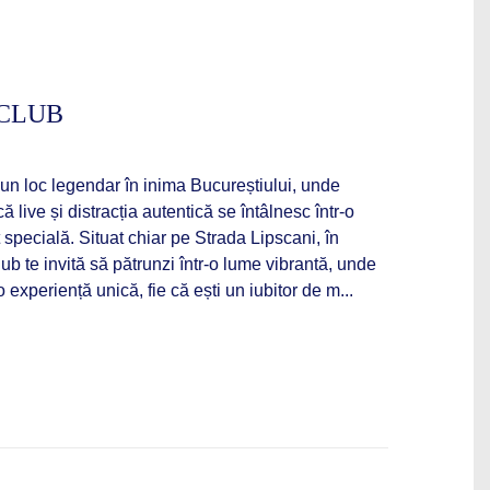
 CLUB
un loc legendar în inima Bucureștiului, unde
live și distracția autentică se întâlnesc într-o
specială. Situat chiar pe Strada Lipscani, în
ub te invită să pătrunzi într-o lume vibrantă, unde
 experiență unică, fie că ești un iubitor de m...