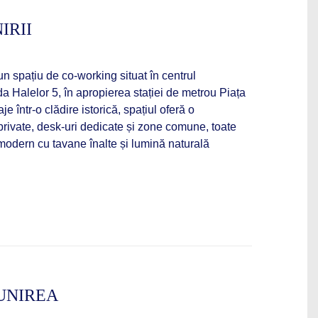
IRII
 spațiu de co-working situat în centrul
da Halelor 5, în apropierea stației de metrou Piața
je într-o clădire istorică, spațiul oferă o
private, desk-uri dedicate și zone comune, toate
 modern cu tavane înalte și lumină naturală
UNIREA