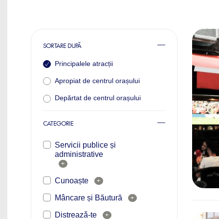
SORTARE DUPĂ
Principalele atracții
Apropiat de centrul orașului
Depărtat de centrul orașului
CATEGORIE
Servicii publice și
administrative
+
Cunoaște
+
Mâncare și Băutură
+
Distreazǎ-te
+