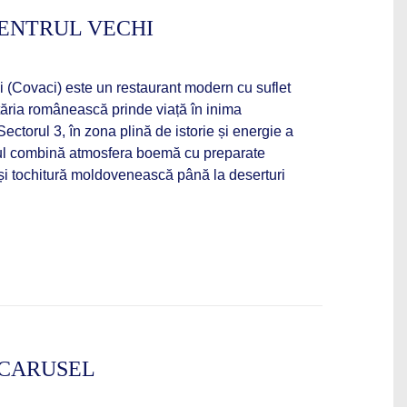
CENTRUL VECHI
hi (Covaci) este un restaurant modern cu suflet
tăria românească prinde viață în inima
 Sectorul 3, în zona plină de istorie și energie a
lul combină atmosfera boemă cu preparate
 și tochitură moldovenească până la deserturi
 CARUSEL