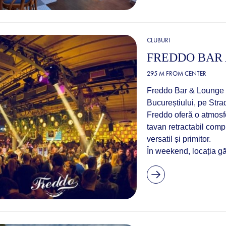
CLUBURI
FREDDO BAR
295 M FROM CENTER
Freddo Bar & Lounge es
Bucureștiului, pe Stra
Freddo oferă o atmosf
tavan retractabil compl
versatil și primitor.
În weekend, locația gă