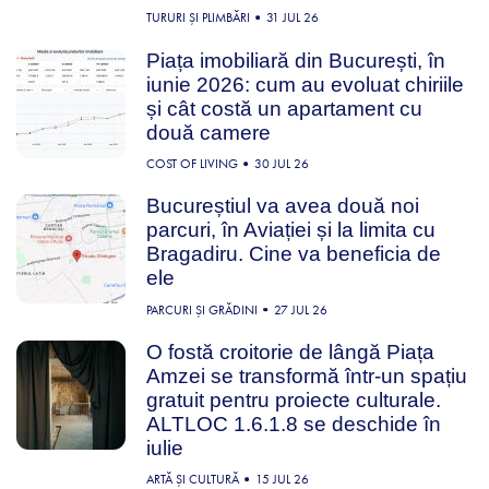
TURURI ȘI PLIMBĂRI
31 JUL 26
Piața imobiliară din București, în
iunie 2026: cum au evoluat chiriile
și cât costă un apartament cu
două camere
COST OF LIVING
30 JUL 26
Bucureștiul va avea două noi
parcuri, în Aviației și la limita cu
Bragadiru. Cine va beneficia de
ele
PARCURI ȘI GRĂDINI
27 JUL 26
O fostă croitorie de lângă Piața
Amzei se transformă într-un spațiu
gratuit pentru proiecte culturale.
ALTLOC 1.6.1.8 se deschide în
iulie
ARTĂ ȘI CULTURĂ
15 JUL 26