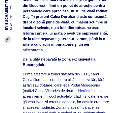
BY BUCHAREST TEAM
din București, fiind un punct de atracție pentru
30 JUL 25
persoanele care apreciază un stil de viață rafinat.
Deși în prezent Calea Dorobanți este cunoscută
drept o zonă plină de viață, cu mașini scumpe și
NEWS
localuri selecte, nu a fost dintotdeauna așa.
Istoria cartierului arată o evoluție impresionantă,
de la ulițe nepavate și terenuri virane, până la o
arteră cu clădiri impunătoare și un aer
aristocratic.
De la uliță nepavată la zona exclusivistă a
Bucureștiului
Prima atestare a zonei datează din 1831, când
Calea Dorobanți era doar o uliță cu denivelări, fără
asfalt sau trotuare, care lega Podul Mogoșoaiei
(astăzi Calea Victoriei) de drumul
Herăstrău
. La
acea vreme, în locul actualelor clădiri și cafenele, se
găseau livezi și terenuri agricole, iar casele erau rare
și adesea modeste. Zona nu avea încă acel aer
elegant, iar mai mult, o barieră cu rol epidemiologic