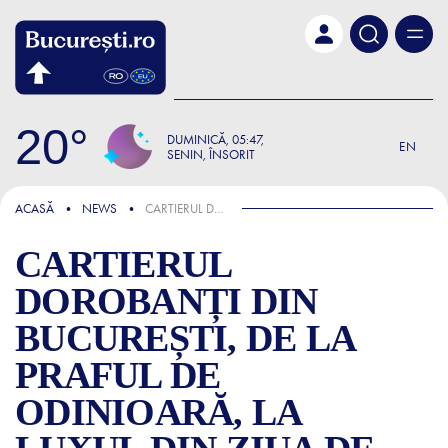
Skip to main content
20
DUMINICĂ
05:47
EN
SENIN, ÎNSORIT
ȘTIRI
ACASĂ
NEWS
CARTIERUL DOROBANȚI DIN BUCUREȘTI, DE LA PRAFUL DE ODINIOARĂ, LA LUXUL DIN ZIUA DE AZI
CARTIERUL
DOROBANȚI DIN
BUCUREȘTI, DE LA
PRAFUL DE
ODINIOARĂ, LA