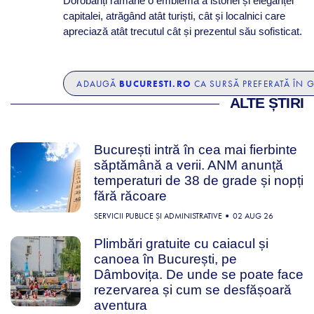
Dorobanți rămâne o emblemă a istoriei și eleganței
capitalei, atrăgând atât turiști, cât și localnici care
apreciază atât trecutul cât și prezentul său sofisticat.
BUCURESTI.RO
ADAUGĂ
CA SURSĂ PREFERATĂ ÎN 
ALTE ȘTIRI
București intră în cea mai fierbinte
săptămână a verii. ANM anunță
temperaturi de 38 de grade și nopți
fără răcoare
SERVICII PUBLICE ȘI ADMINISTRATIVE
02 AUG 26
Plimbări gratuite cu caiacul și
canoea în București, pe
Dâmbovița. De unde se poate face
rezervarea și cum se desfășoară
aventura