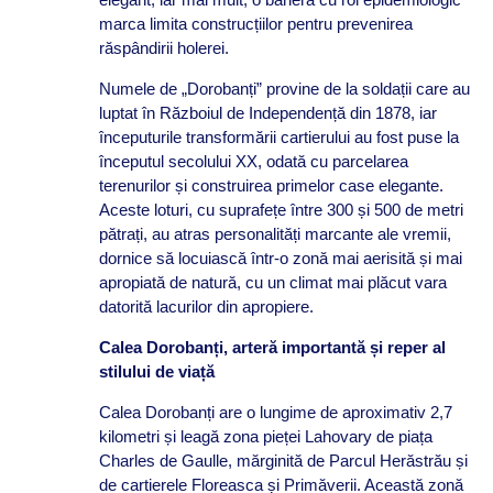
marca limita construcțiilor pentru prevenirea
răspândirii holerei.
Numele de „Dorobanți” provine de la soldații care au
luptat în Războiul de Independență din 1878, iar
începuturile transformării cartierului au fost puse la
începutul secolului XX, odată cu parcelarea
terenurilor și construirea primelor case elegante.
Aceste loturi, cu suprafețe între 300 și 500 de metri
pătrați, au atras personalități marcante ale vremii,
dornice să locuiască într-o zonă mai aerisită și mai
apropiată de natură, cu un climat mai plăcut vara
datorită lacurilor din apropiere.
Calea Dorobanți, arteră importantă și reper al
stilului de viață
Calea Dorobanți are o lungime de aproximativ 2,7
kilometri și leagă zona pieței Lahovary de piața
Charles de Gaulle, mărginită de Parcul Herăstrău și
de cartierele Floreasca și Primăverii. Această zonă