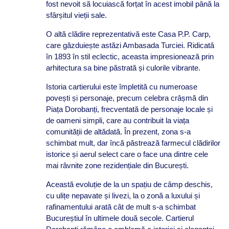
fost nevoit să locuiască forțat în acest imobil până la
sfârșitul vieții sale.
O altă clădire reprezentativă este Casa P.P. Carp,
care găzduiește astăzi Ambasada Turciei. Ridicată
în 1893 în stil eclectic, aceasta impresionează prin
arhitectura sa bine păstrată și culorile vibrante.
Istoria cartierului este împletită cu numeroase
povești și personaje, precum celebra crâșmă din
Piața Dorobanți, frecventată de personaje locale și
de oameni simpli, care au contribuit la viața
comunității de altădată. În prezent, zona s-a
schimbat mult, dar încă păstrează farmecul clădirilor
istorice și aerul select care o face una dintre cele
mai râvnite zone rezidențiale din București.
Această evoluție de la un spațiu de câmp deschis,
cu ulițe nepavate și livezi, la o zonă a luxului și
rafinamentului arată cât de mult s-a schimbat
Bucureștiul în ultimele două secole. Cartierul