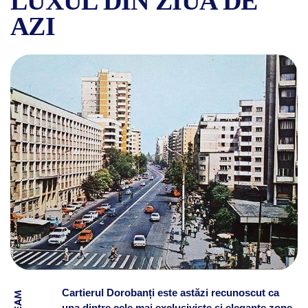
LUXUL DIN ZIUA DE
AZI
CARTIERUL DOROBANȚI DIN 
Cartierul Dorobanți este astăzi recunoscut ca
una dintre cele mai exclusiviste și elegante zone