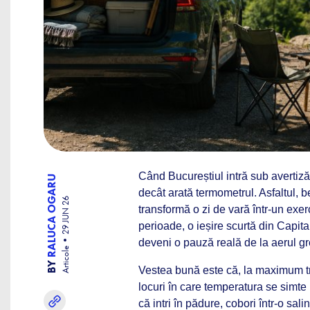
Când Bucureștiul intră sub avertizăr
RALUCA OGARU
decât arată termometrul. Asfaltul, b
29 JUN 26
transformă o zi de vară într-un exerc
perioade, o ieșire scurtă din Capit
deveni o pauză reală de la aerul gr
Articole
BY
Vestea bună este că, la maximum tr
locuri în care temperatura se simte 
că intri în pădure, cobori într-o sali