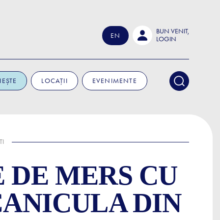
BUN VENIT,
EN
LOGIN
IEȘTE
LOCAȚII
EVENIMENTE
TI
E DE MERS CU
CANICULA DIN