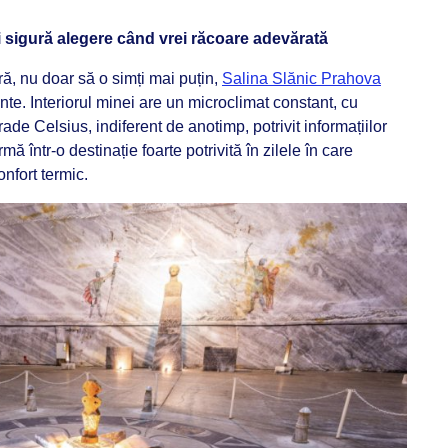
i sigură alegere când vrei răcoare adevărată
ră, nu doar să o simți mai puțin,
Salina Slănic Prahova
te. Interiorul minei are un microclimat constant, cu
de Celsius, indiferent de anotimp, potrivit informațiilor
ă într-o destinație foarte potrivită în zilele în care
nfort termic.