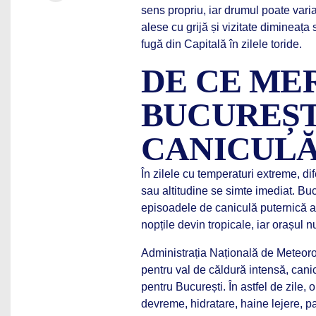
sens propriu, iar drumul poate varia
alese cu grijă și vizitate dimineața
fugă din Capitală în zilele toride.
DE CE MER
BUCUREȘTI
CANICUL
În zilele cu temperaturi extreme, di
sau altitudine se simte imediat. Bucu
episoadele de caniculă puternică a
nopțile devin tropicale, iar orașul
Administrația Națională de Meteoro
pentru val de căldură intensă, canic
pentru București. În astfel de zile,
devreme, hidratare, haine lejere, pa