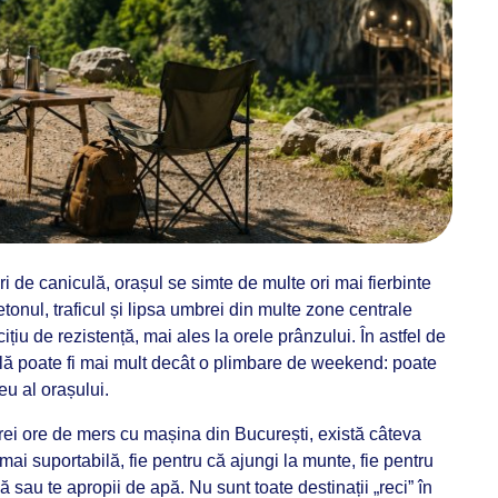
i de caniculă, orașul se simte de multe ori mai fierbinte
etonul, traficul și lipsa umbrei din multe zone centrale
ițiu de rezistență, mai ales la orele prânzului. În astfel de
ală poate fi mai mult decât o plimbare de weekend: poate
eu al orașului.
ei ore de mers cu mașina din București, există câteva
mai suportabilă, fie pentru că ajungi la munte, fie pentru
nă sau te apropii de apă. Nu sunt toate destinații „reci” în