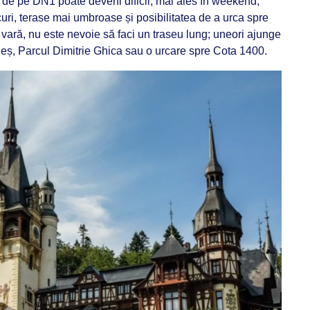
l de pe DN1 poate deveni dificil, mai ales în weekend,
curi, terase mai umbroase și posibilitatea de a urca spre
vară, nu este nevoie să faci un traseu lung; uneori ajunge
leș, Parcul Dimitrie Ghica sau o urcare spre Cota 1400.