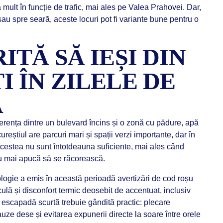
 mult în funcție de trafic, mai ales pe Valea Prahovei. Dar,
 sau spre seară, aceste locuri pot fi variante bune pentru o
ITĂ SĂ IEȘI DIN
 ÎN ZILELE DE
Ă
ferența dintre un bulevard încins și o zonă cu pădure, apă
reștiul are parcuri mari și spații verzi importante, dar în
cestea nu sunt întotdeauna suficiente, mai ales când
 nu mai apucă să se răcorească.
logie a emis în această perioadă avertizări de cod roșu
ulă și disconfort termic deosebit de accentuat, inclusiv
 o escapadă scurtă trebuie gândită practic: plecare
uze dese și evitarea expunerii directe la soare între orele