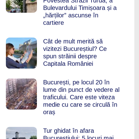
Povestea Străzii Turda, a
Bulevardului Timișoara și a
„hărților” ascunse în
cartiere
Cât de mult merită să
vizitezi Bucureștiul? Ce
spun străinii despre
Capitala României
București, pe locul 20 în
lume din punct de vedere al
traficului. Care este viteza
medie cu care se circulă în
oraș
Tur ghidat în afara
Bucureștiului: 5 locuri mai