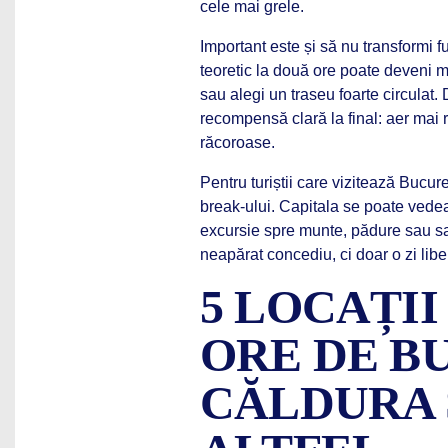
cele mai grele.
Important este și să nu transformi f
teoretic la două ore poate deveni m
sau alegi un traseu foarte circulat.
recompensă clară la final: aer mai r
răcoroase.
Pentru turiștii care vizitează Bucure
break-ului. Capitala se poate vedea 
excursie spre munte, pădure sau sal
neapărat concediu, ci doar o zi lib
5 LOCAȚI
ORE DE B
CĂLDURA 