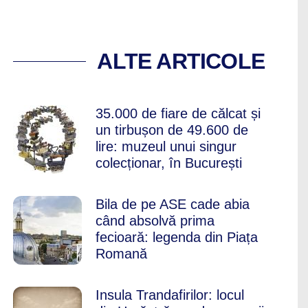
MERS CU MAȘINA, 
ALTE ARTICOLE
35.000 de fiare de călcat și
un tirbușon de 49.600 de
lire: muzeul unui singur
colecționar, în București
Bila de pe ASE cade abia
când absolvă prima
fecioară: legenda din Piața
Romană
Insula Trandafirilor: locul