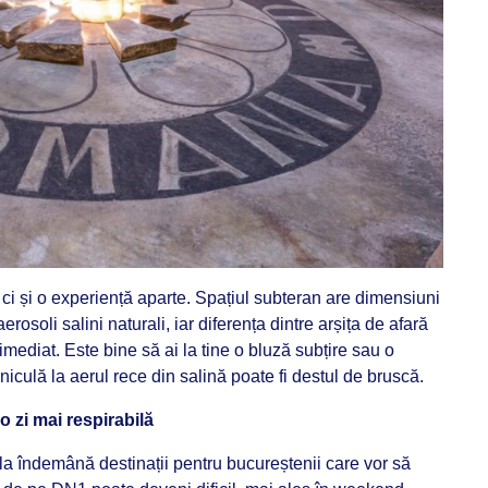
 ci și o experiență aparte. Spațiul subteran are dimensiuni
rosoli salini naturali, iar diferența dintre arșița de afară
 imediat. Este bine să ai la tine o bluză subțire sau o
niculă la aerul rece din salină poate fi destul de bruscă.
o zi mai respirabilă
la îndemână destinații pentru bucureștenii care vor să