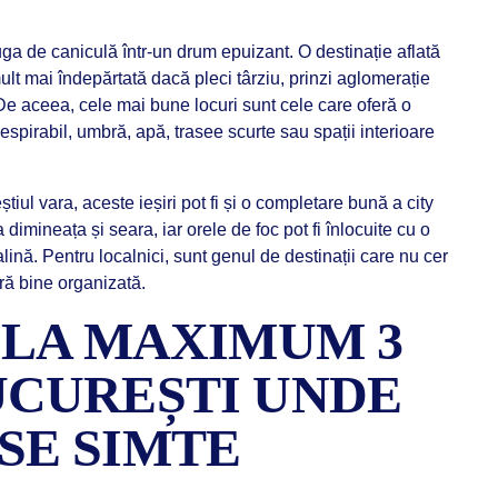
uga de caniculă într-un drum epuizant. O destinație aflată
ult mai îndepărtată dacă pleci târziu, prinzi aglomerație
 De aceea, cele mai bune locuri sunt cele care oferă o
espirabil, umbră, apă, trasee scurte sau spații interioare
știul vara, aceste ieșiri pot fi și o completare bună a city
dimineața și seara, iar orele de foc pot fi înlocuite cu o
ină. Pentru localnici, sunt genul de destinații care nu cer
eră bine organizată.
I LA MAXIMUM 3
UCUREȘTI UNDE
SE SIMTE