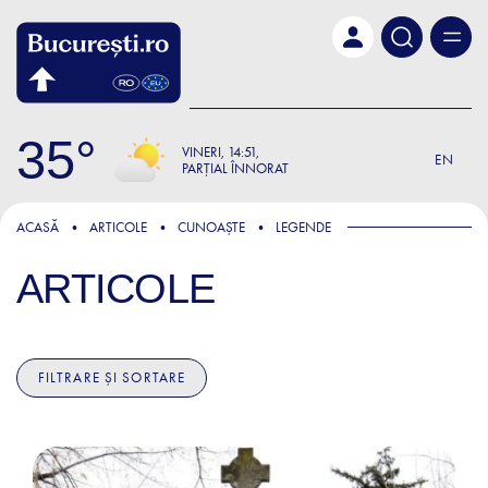
Skip to main content
35
VINERI
14:51
EN
PARȚIAL ÎNNORAT
ACASĂ
ARTICOLE
CUNOAȘTE
LEGENDE
ARTICOLE
FILTRARE ȘI SORTARE