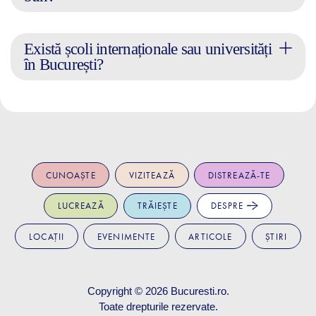
Există școli internaționale sau universități
în București?
CUNOAȘTE
VIZITEAZĂ
DISTREAZĂ-TE
LUCREAZĂ
TRĂIEȘTE
DESPRE
LOCAȚII
EVENIMENTE
ARTICOLE
ȘTIRI
Copyright © 2026
Bucuresti.ro
.
Toate drepturile rezervate.