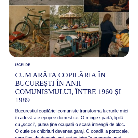
LEGENDE
CUM ARĂTA COPILĂRIA ÎN
BUCUREȘTI ÎN ANII
COMUNISMULUI, ÎNTRE 1960 ȘI
1989
Bucureștiul copilăriei comuniste transforma lucrurile mici
în adevărate epopee domestice. O minge spartă, lipită
cu „scoci”, putea ține ocupată o scară întreagă de bloc.
O cutie de chibrituri devenea garaj. O coadă la portocale,
spre final de deceniu opt, putea intra în memoria unei