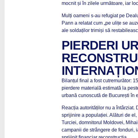
mocnit și în zilele următoare, iar lo
Mulți oameni s-au refugiat pe Dealul
Pann a relatat cum „pe ulițe se auze
ale soldaților trimiși să restabileas
PIERDERI UR
RECONSTRUC
INTERNAȚIO
Bilanțul final a fost cutremurător: 15
pierdere materială estimată la pest
urbană cunoscută de București în
Reacția autorităților nu a întârzia
sprijinire a populației. Alături de el,
Turciei, domnitorul Moldovei, Mihail
campanii de strângere de fonduri,
sprijinit financiar reconstrucția.