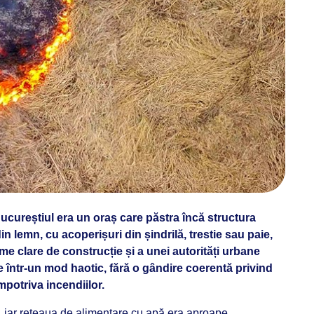
 Bucureștiul era un oraș care păstra încă structura
in lemn, cu acoperișuri din șindrilă, trestie sau paie,
me clare de construcție și a unei autorități urbane
 într-un mod haotic, fără o gândire coerentă privind
mpotriva incendiilor.
e, iar rețeaua de alimentare cu apă era aproape