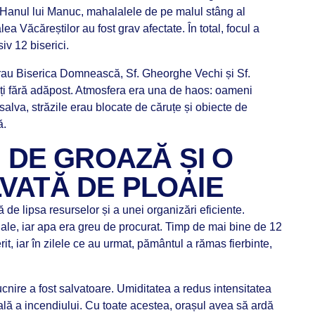
, Hanul lui Manuc, mahalalele de pe malul stâng al
ea Văcăreștilor au fost grav afectate. În total, focul a
siv 12 biserici.
ărau Biserica Domnească, Sf. Gheorghe Vechi și Sf.
ați fără adăpost. Atmosfera era una de haos: oameni
alva, străzile erau blocate de căruțe și obiecte de
ă.
I DE GROAZĂ ȘI O
VATĂ DE PLOAIE
ată de lipsa resurselor și a unei organizări eficiente.
e, iar apa era greu de procurat. Timp de mai bine de 12
rit, iar în zilele ce au urmat, pământul a rămas fierbinte,
nire a fost salvatoare. Umiditatea a redus intensitatea
ială a incendiului. Cu toate acestea, orașul avea să ardă