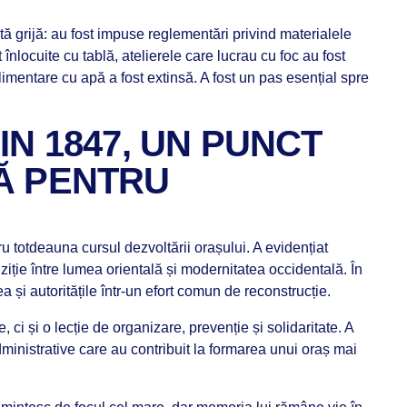
tă grijă: au fost impuse reglementări privind materialele
 înlocuite cu tablă, atelierele care lucrau cu foc au fost
alimentare cu apă a fost extinsă. A fost un pas esențial spre
IN 1847, UN PUNCT
Ă PENTRU
 totdeauna cursul dezvoltării orașului. A evidențiat
ranziție între lumea orientală și modernitatea occidentală. În
a și autoritățile într-un efort comun de reconstrucție.
, ci și o lecție de organizare, prevenție și solidaritate. A
administrative care au contribuit la formarea unui oraș mai