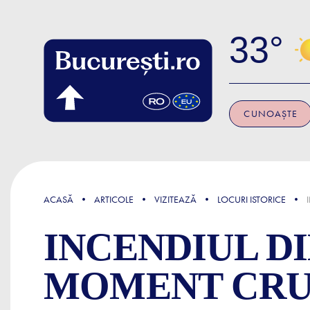
Skip to main content
33
CUNOAȘTE
FOCUS
ACASĂ
ARTICOLE
VIZITEAZĂ
LOCURI ISTORICE
INCENDIUL DIN
MOMENT CRUC