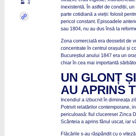
inexistentă. În astfel de condiții, 
parte cotidiană a vieții: folosit pent
pericol constant. Episoadele anteri
sau 1804, nu au dus însă la reform
Zona comercială era deosebit de vuln
concentrate în centrul orașului și c
Bucureștiul anului 1847 era un ora
chiar în cea mai importantă sărbăto
UN GLONȚ Ș
AU APRINS 
Incendiul a izbucnit în dimineața zi
Potrivit relatărilor contemporane, i
periculoasă: fiul cluceresei Zinca D
Scânteia a aprins fânul uscat, iar vâ
Flăcările s-au răspândit cu o viteză 