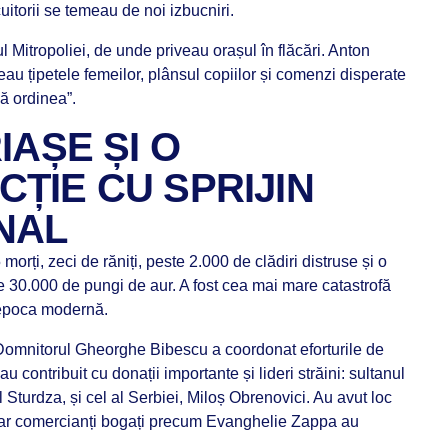
cuitorii se temeau de noi izbucniri.
 Mitropoliei, de unde priveau orașul în flăcări. Anton
au țipetele femeilor, plânsul copiilor și comenzi disperate
că ordinea”.
IAȘE ȘI O
ȚIE CU SPRIJIN
NAL
 morți, zeci de răniți, peste 2.000 de clădiri distruse și o
e 30.000 de pungi de aur. A fost cea mai mare catastrofă
 epoca modernă.
t. Domnitorul Gheorghe Bibescu a coordonat eforturile de
 au contribuit cu donații importante și lideri străini: sultanul
 Sturdza, și cel al Serbiei, Miloș Obrenovici. Au avut loc
 iar comercianți bogați precum Evanghelie Zappa au