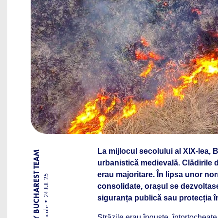
La mijlocul secolului al XIX-lea,
BY BUCHAREST TEAM
urbanistică medievală. Clădirile d
erau majoritare. În lipsa unor nor
24 JUL 25
consolidate, orașul se dezvoltase
siguranța publică sau protecția î
Articole
Străzile erau înguste, întortocheat