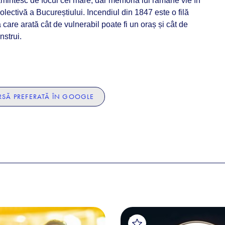
amintesc de focul cel mare, dar memoria lui rămâne vie în
olectivă a Bucureștiului. Incendiul din 1847 este o filă
 care arată cât de vulnerabil poate fi un oraș și cât de
nstrui.
SĂ PREFERATĂ ÎN GOOGLE