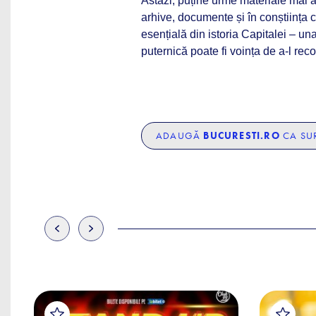
Astăzi, puține urme materiale mai 
arhive, documente și în conștiința c
esențială din istoria Capitalei – una
puternică poate fi voința de a-l reco
ADAUGĂ
BUCURESTI.RO
CA SUR