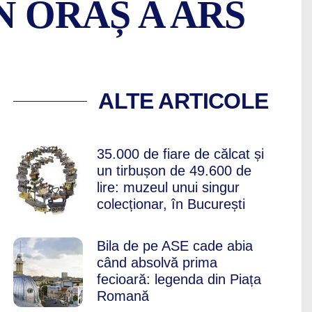
N ORAȘ A ARS
PAȘTE, UN MOMENT 
ALTE ARTICOLE
35.000 de fiare de călcat și
un tirbușon de 49.600 de
lire: muzeul unui singur
colecționar, în București
Bila de pe ASE cade abia
când absolvă prima
fecioară: legenda din Piața
Romană