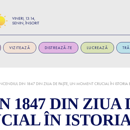
VINERI
13:14
SENIN, ÎNSORIT
VIZITEAZĂ
DISTREAZĂ-TE
LUCREAZĂ
TRĂ
INCENDIUL DIN 1847 DIN ZIUA DE PAȘTE, UN MOMENT CRUCIAL ÎN ISTORIA 
 1847 DIN ZIUA 
IAL ÎN ISTORI