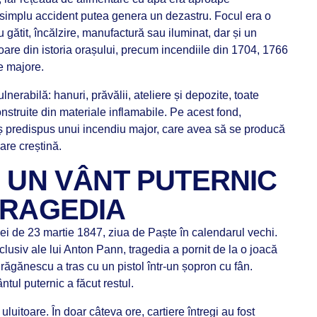
un simplu accident putea genera un dezastru. Focul era o
ru gătit, încălzire, manufactură sau iluminat, dar și un
oare din istoria orașului, precum incendiile din 1704, 1766
e majore.
erabilă: hanuri, prăvălii, ateliere și depozite, toate
onstruite din materiale inflamabile. Pe acest fond,
ș predispus unui incendiu major, care avea să se producă
are creștină.
I UN VÂNT PUTERNIC
TRAGEDIA
lei de 23 martie 1847, ziua de Paște în calendarul vechi.
nclusiv ale lui Anton Pann, tragedia a pornit de la o joacă
răgănescu a tras cu un pistol într-un șopron cu fân.
ntul puternic a făcut restul.
uluitoare. În doar câteva ore, cartiere întregi au fost