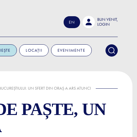
BUN VENIT,
EN
LOGIN
IEȘTE
LOCAȚII
EVENIMENTE
BUCUREȘTIULUI. UN SFERT DIN ORAȘ A ARS ATUNCI
DE PAȘTE, UN
A