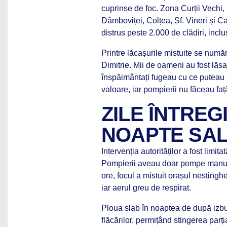
cuprinse de foc. Zona Curții Vechi
Dâmboviței, Colțea, Sf. Vineri și Cal
distrus peste 2.000 de clădiri, inclu
Printre lăcașurile mistuite se num
Dimitrie. Mii de oameni au fost lăs
înspăimântați fugeau cu ce puteau s
valoare, iar pompierii nu făceau faț
ZILE ÎNTREG
NOAPTE SAL
Intervenția autorităților a fost limit
Pompierii aveau doar pompe manual
ore, focul a mistuit orașul nestinghe
iar aerul greu de respirat.
Ploua slab în noaptea de după izbuc
flăcărilor, permițând stingerea parț