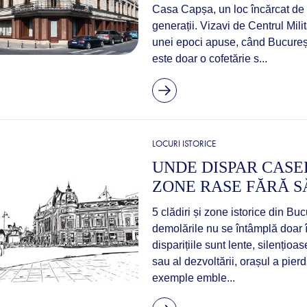
Casa Capșa, un loc încărcat de i
generații. Vizavi de Centrul Mili
unei epoci apuse, când Bucureș
este doar o cofetărie s...
LOCURI ISTORICE
UNDE DISPAR CASEL
ZONE RASE FĂRĂ S
5 clădiri și zone istorice din Buc
demolările nu se întâmplă doar î
disparițiile sunt lente, silențioa
sau al dezvoltării, orașul a pierd
exemple emble...