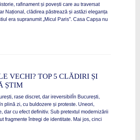
storie, rafinament și povești care au traversat
tar Național, clădirea păstrează și astăzi eleganța
tiul era supranumit „Micul Paris”. Casa Capșa nu
E VECHI? TOP 5 CLĂDIRI ȘI
Ă ȘTIM
urești, rase discret, dar ireversibilÎn București,
n plină zi, cu buldozere și proteste. Uneori,
se, dar cu efect definitiv. Sub pretextul modernizării
ut fragmente întregi de identitate. Mai jos, cinci