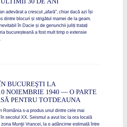
LTIMII 30 DE ANI
 adevărat a crescut „afară”, chiar dacă azi își
ns dintre blocuri și strigătul mamei de la geam.
vitabil în Dacie și de genunchii juliți tratați
ăria bucureșteană a fost mult timp o extensie
.
ÎN BUCUREŞTI LA
0 NOIEMBRIE 1940 — O PARTE
ARSĂ PENTRU TOTDEAUNA
în România s-a produs unul dintre cele mai
 în secolul XX. Seismul a avut loc la ora locală
n zona Munţii Vrancei, la o adâncime estimată între