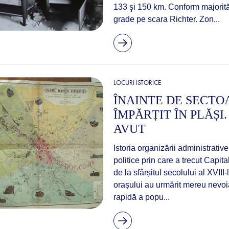
133 şi 150 km. Conform majorităţi
grade pe scara Richter. Zon...
LOCURI ISTORICE
ÎNAINTE DE SECTO
ÎMPĂRȚIT ÎN PLĂȘI.
AVUT
Istoria organizării administrative
politice prin care a trecut Capit
de la sfârșitul secolului al XVIII
orașului au urmărit mereu nevoia
rapidă a popu...