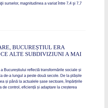
i surselor, magnitudinea a variat între 7,4 şi 7,7
ARE, BUCUREȘTIUL ERA
 CE ALTE SUBDIVIZIUNI A MAI
 a Bucureștiului reflectă transformările sociale și
ala de-a lungul a peste două secole. De la plășile
-lea și până la actualele șase sectoare, împărțirile
 de control, eficiență și adaptare la creșterea