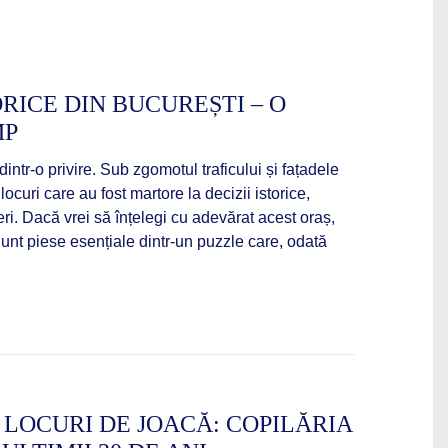
ORICE DIN BUCUREȘTI – O
MP
dintr-o privire. Sub zgomotul traficului și fațadele
ocuri care au fost martore la decizii istorice,
eri. Dacă vrei să înțelegi cu adevărat acest oraș,
unt piese esențiale dintr-un puzzle care, odată
 LOCURI DE JOACĂ: COPILĂRIA