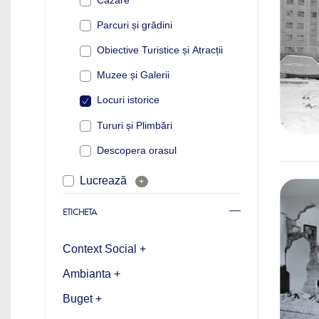
Parcuri și grădini
Obiective Turistice și Atracții
Muzee și Galerii
Locuri istorice
Tururi și Plimbări
Descopera orasul
Lucrează
+
ETICHETA
Context Social +
Ambianta +
Buget +