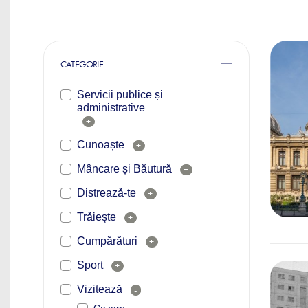
CATEGORIE
Servicii publice și
administrative
+
Cunoaște
+
Mâncare și Băutură
+
Distreazǎ-te
+
Trǎieşte
+
Cumpărături
+
Sport
+
Vizitează
-
Cazare