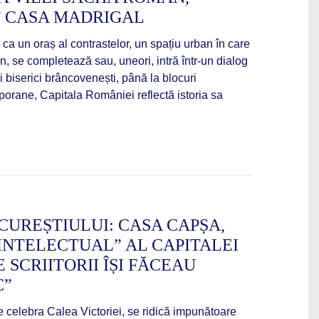
 CASA MADRIGAL
ca un oraș al contrastelor, un spațiu urban în care
un, se completează sau, uneori, intră într-un dialog
i biserici brâncovenești, până la blocuri
porane, Capitala României reflectă istoria sa
CUREȘTIULUI: CASA CAPȘA,
INTELECTUAL” AL CAPITALEI
 SCRIITORII ÎȘI FĂCEAU
C”
pe celebra Calea Victoriei, se ridică impunătoare