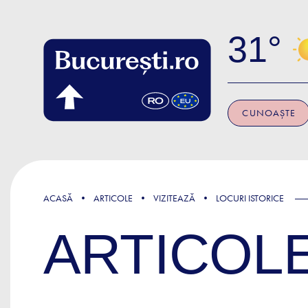
Skip to main content
31
CUNOAȘTE
ACASĂ
ARTICOLE
VIZITEAZĂ
LOCURI ISTORICE
ARTICOL