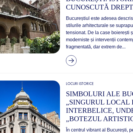
CUNOSCUTĂ DREPT
Bucureștiul este adesea descris 
stilurile arhitecturale se suprap
tensionat. De la case boierești ș
moderniste și intervenții contem
fragmentată, dar extrem de...
LOCURI ISTORICE
SIMBOLURI ALE BU
„SINGURUL LOCAL 
INTERBELICE, UNDE
„BOTEZUL ARTISTI
În centrul vibrant al București, 