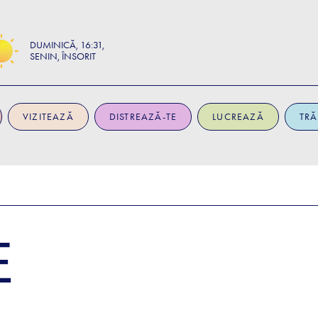
DUMINICĂ
16:31
SENIN, ÎNSORIT
VIZITEAZĂ
DISTREAZĂ-TE
LUCREAZĂ
TRĂ
E