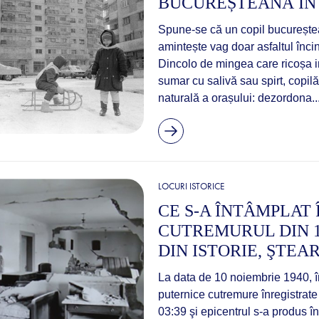
BUCUREȘTEANĂ ÎN U
Spune-se că un copil bucureștean
amintește vag doar asfaltul înci
Dincolo de mingea care ricoșa ine
sumar cu salivă sau spirt, copil
naturală a orașului: dezordona..
LOCURI ISTORICE
CE S-A ÎNTÂMPLAT 
CUTREMURUL DIN 1
DIN ISTORIE, ŞTE
La data de 10 noiembrie 1940, 
puternice cutremure înregistrate
03:39 şi epicentrul s-a produs î