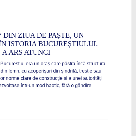
7 DIN ZIUA DE PAȘTE, UN
N ISTORIA BUCUREȘTIULUI.
 A ARS ATUNCI
 Bucureștiul era un oraș care păstra încă structura
din lemn, cu acoperișuri din șindrilă, trestie sau
nor norme clare de construcție și a unei autorități
zvoltase într-un mod haotic, fără o gândire