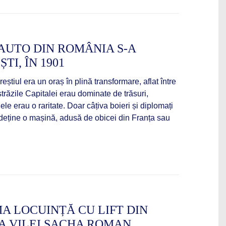
AUTO DIN ROMÂNIA S-A
TI, ÎN 1901
știul era un oraș în plină transformare, aflat între
 străzile Capitalei erau dominate de trăsuri,
lele erau o raritate. Doar câțiva boieri și diplomați
 a deține o mașină, adusă de obicei din Franța sau
MA LOCUINȚĂ CU LIFT DIN
IA VILEI SACHA ROMAN,