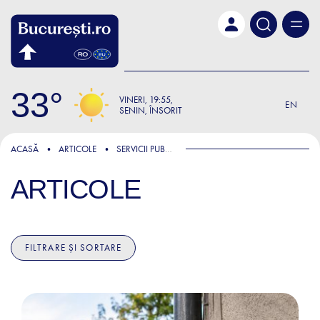
Skip to main content
33
VINERI
19:55
EN
SENIN, ÎNSORIT
ACASĂ
ARTICOLE
SERVICII PUBLICE ȘI ADMINISTRATIVE
ARTICOLE
FILTRARE ȘI SORTARE