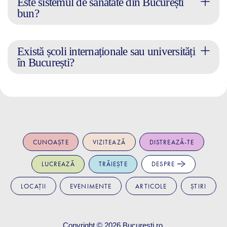
Este sistemul de sănătate din București
bun?
Există școli internaționale sau universități
în București?
CUNOAȘTE
VIZITEAZĂ
DISTREAZĂ-TE
LUCREAZĂ
TRĂIEȘTE
DESPRE
LOCAȚII
EVENIMENTE
ARTICOLE
ȘTIRI
Copyright © 2026
Bucuresti.ro
.