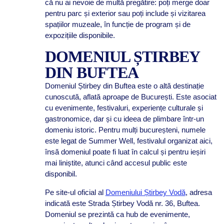
că nu ai nevoie de multă pregătire: poți merge doar
pentru parc și exterior sau poți include și vizitarea
spațiilor muzeale, în funcție de program și de
expozițiile disponibile.
DOMENIUL ȘTIRBEY
DIN BUFTEA
Domeniul Știrbey din Buftea este o altă destinație
cunoscută, aflată aproape de București. Este asociat
cu evenimente, festivaluri, experiențe culturale și
gastronomice, dar și cu ideea de plimbare într-un
domeniu istoric. Pentru mulți bucureșteni, numele
este legat de Summer Well, festivalul organizat aici,
însă domeniul poate fi luat în calcul și pentru ieșiri
mai liniștite, atunci când accesul public este
disponibil.
Pe site-ul oficial al
Domeniului Știrbey Vodă
, adresa
indicată este Strada Știrbey Vodă nr. 36, Buftea.
Domeniul se prezintă ca hub de evenimente,