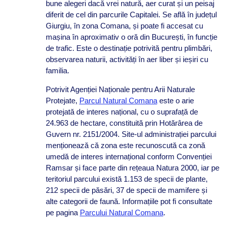
bune alegeri dacă vrei natură, aer curat și un peisaj
diferit de cel din parcurile Capitalei. Se află în județul
Giurgiu, în zona Comana, și poate fi accesat cu
mașina în aproximativ o oră din București, în funcție
de trafic. Este o destinație potrivită pentru plimbări,
observarea naturii, activități în aer liber și ieșiri cu
familia.
Potrivit Agenției Naționale pentru Arii Naturale
Protejate,
Parcul Natural Comana
este o arie
protejată de interes național, cu o suprafață de
24.963 de hectare, constituită prin Hotărârea de
Guvern nr. 2151/2004. Site-ul administrației parcului
menționează că zona este recunoscută ca zonă
umedă de interes internațional conform Convenției
Ramsar și face parte din rețeaua Natura 2000, iar pe
teritoriul parcului există 1.153 de specii de plante,
212 specii de păsări, 37 de specii de mamifere și
alte categorii de faună. Informațiile pot fi consultate
pe pagina
Parcului Natural Comana
.