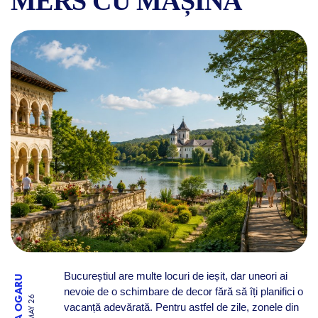
MERS CU MAȘINA
TOP 5 LOCURI CUNOSCUTE 
Bucureștiul are multe locuri de ieșit, dar uneori ai
RALUCA OGARU
nevoie de o schimbare de decor fără să îți planifici o
31 MAY 26
vacanță adevărată. Pentru astfel de zile, zonele din