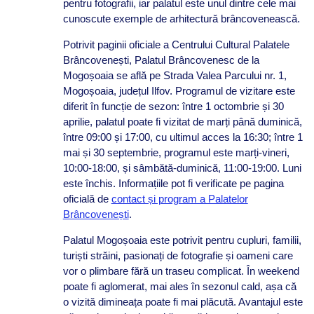
pentru fotografii, iar palatul este unul dintre cele mai
cunoscute exemple de arhitectură brâncovenească.
Potrivit paginii oficiale a Centrului Cultural Palatele
Brâncovenești, Palatul Brâncovenesc de la
Mogoșoaia se află pe Strada Valea Parcului nr. 1,
Mogoșoaia, județul Ilfov. Programul de vizitare este
diferit în funcție de sezon: între 1 octombrie și 30
aprilie, palatul poate fi vizitat de marți până duminică,
între 09:00 și 17:00, cu ultimul acces la 16:30; între 1
mai și 30 septembrie, programul este marți-vineri,
10:00-18:00, și sâmbătă-duminică, 11:00-19:00. Luni
este închis. Informațiile pot fi verificate pe pagina
oficială de
contact și program a Palatelor
Brâncovenești
.
Palatul Mogoșoaia este potrivit pentru cupluri, familii,
turiști străini, pasionați de fotografie și oameni care
vor o plimbare fără un traseu complicat. În weekend
poate fi aglomerat, mai ales în sezonul cald, așa că
o vizită dimineața poate fi mai plăcută. Avantajul este