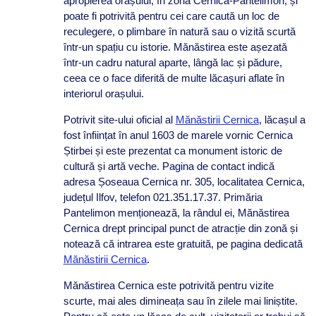
apropierea orașului, în zona Cernica-Pantelimon, și
poate fi potrivită pentru cei care caută un loc de
reculegere, o plimbare în natură sau o vizită scurtă
într-un spațiu cu istorie. Mănăstirea este așezată
într-un cadru natural aparte, lângă lac și pădure,
ceea ce o face diferită de multe lăcașuri aflate în
interiorul orașului.
Potrivit site-ului oficial al
Mănăstirii Cernica
, lăcașul a
fost înființat în anul 1603 de marele vornic Cernica
Știrbei și este prezentat ca monument istoric de
cultură și artă veche. Pagina de contact indică
adresa Șoseaua Cernica nr. 305, localitatea Cernica,
județul Ilfov, telefon 021.351.17.37. Primăria
Pantelimon menționează, la rândul ei, Mănăstirea
Cernica drept principal punct de atracție din zonă și
notează că intrarea este gratuită, pe pagina dedicată
Mănăstirii Cernica
.
Mănăstirea Cernica este potrivită pentru vizite
scurte, mai ales dimineața sau în zilele mai liniștite.