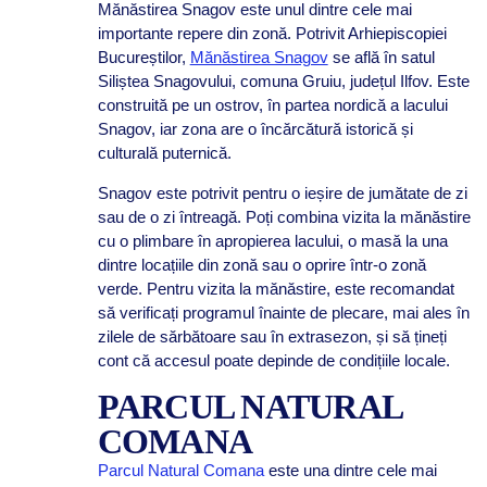
Mănăstirea Snagov este unul dintre cele mai
importante repere din zonă. Potrivit Arhiepiscopiei
Bucureștilor,
Mănăstirea Snagov
se află în satul
Siliștea Snagovului, comuna Gruiu, județul Ilfov. Este
construită pe un ostrov, în partea nordică a lacului
Snagov, iar zona are o încărcătură istorică și
culturală puternică.
Snagov este potrivit pentru o ieșire de jumătate de zi
sau de o zi întreagă. Poți combina vizita la mănăstire
cu o plimbare în apropierea lacului, o masă la una
dintre locațiile din zonă sau o oprire într-o zonă
verde. Pentru vizita la mănăstire, este recomandat
să verificați programul înainte de plecare, mai ales în
zilele de sărbătoare sau în extrasezon, și să țineți
cont că accesul poate depinde de condițiile locale.
PARCUL NATURAL
COMANA
Parcul Natural Comana
este una dintre cele mai