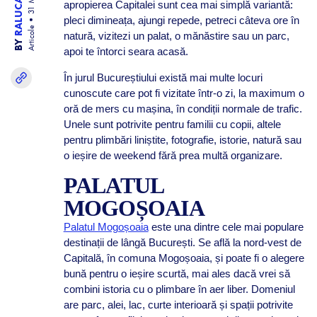
apropierea Capitalei sunt cea mai simplă variantă:
pleci dimineața, ajungi repede, petreci câteva ore în
Articole
natură, vizitezi un palat, o mănăstire sau un parc,
BY
apoi te întorci seara acasă.
În jurul Bucureștiului există mai multe locuri
cunoscute care pot fi vizitate într-o zi, la maximum o
oră de mers cu mașina, în condiții normale de trafic.
Unele sunt potrivite pentru familii cu copii, altele
pentru plimbări liniștite, fotografie, istorie, natură sau
o ieșire de weekend fără prea multă organizare.
PALATUL
MOGOȘOAIA
Palatul Mogoșoaia
este una dintre cele mai populare
destinații de lângă București. Se află la nord-vest de
Capitală, în comuna Mogoșoaia, și poate fi o alegere
bună pentru o ieșire scurtă, mai ales dacă vrei să
combini istoria cu o plimbare în aer liber. Domeniul
are parc, alei, lac, curte interioară și spații potrivite