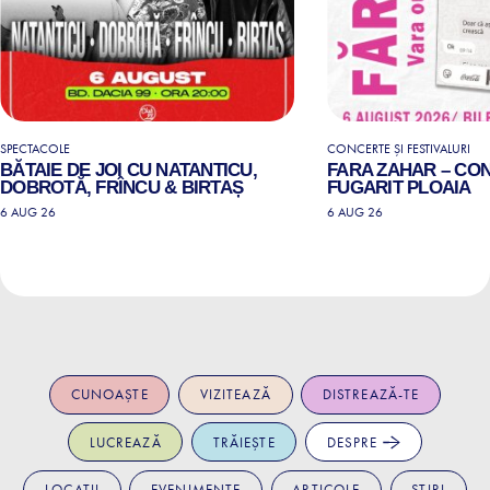
SPECTACOLE
CONCERTE ȘI FESTIVALURI
BĂTAIE DE JOI CU NATANTICU,
FARA ZAHAR – CO
DOBROTĂ, FRÎNCU & BIRTAȘ
FUGARIT PLOAIA
6 AUG 26
6 AUG 26
CUNOAȘTE
VIZITEAZĂ
DISTREAZĂ-TE
LUCREAZĂ
TRĂIEȘTE
DESPRE
LOCAȚII
EVENIMENTE
ARTICOLE
ȘTIRI