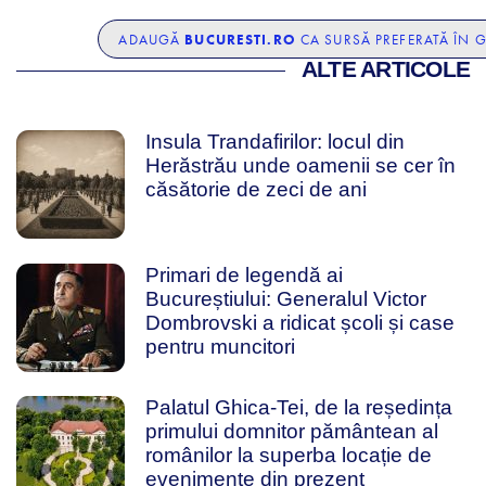
BUCURESTI.RO
ADAUGĂ
CA SURSĂ PREFERATĂ ÎN 
ALTE ARTICOLE
Insula Trandafirilor: locul din
Herăstrău unde oamenii se cer în
căsătorie de zeci de ani
Primari de legendă ai
Bucureștiului: Generalul Victor
Dombrovski a ridicat școli și case
pentru muncitori
Palatul Ghica-Tei, de la reședința
primului domnitor pământean al
românilor la superba locație de
evenimente din prezent