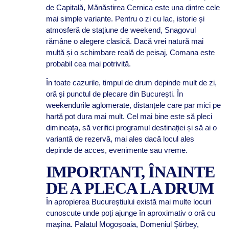
de Capitală, Mănăstirea Cernica este una dintre cele
mai simple variante. Pentru o zi cu lac, istorie și
atmosferă de stațiune de weekend, Snagovul
rămâne o alegere clasică. Dacă vrei natură mai
multă și o schimbare reală de peisaj, Comana este
probabil cea mai potrivită.
În toate cazurile, timpul de drum depinde mult de zi,
oră și punctul de plecare din București. În
weekendurile aglomerate, distanțele care par mici pe
hartă pot dura mai mult. Cel mai bine este să pleci
dimineața, să verifici programul destinației și să ai o
variantă de rezervă, mai ales dacă locul ales
depinde de acces, evenimente sau vreme.
IMPORTANT, ÎNAINTE
DE A PLECA LA DRUM
În apropierea Bucureștiului există mai multe locuri
cunoscute unde poți ajunge în aproximativ o oră cu
mașina. Palatul Mogoșoaia, Domeniul Știrbey,