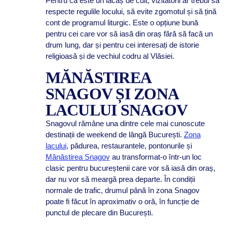
Pentru că este un lăcaș de cult, vizitatorii ar trebui să
respecte regulile locului, să evite zgomotul și să țină
cont de programul liturgic. Este o opțiune bună
pentru cei care vor să iasă din oraș fără să facă un
drum lung, dar și pentru cei interesați de istorie
religioasă și de vechiul codru al Vlăsiei.
MĂNĂSTIREA
SNAGOV ȘI ZONA
LACULUI SNAGOV
Snagovul rămâne una dintre cele mai cunoscute
destinații de weekend de lângă București.
Zona
lacului
, pădurea, restaurantele, pontonurile și
Mănăstirea Snagov
au transformat-o într-un loc
clasic pentru bucureștenii care vor să iasă din oraș,
dar nu vor să meargă prea departe. În condiții
normale de trafic, drumul până în zona Snagov
poate fi făcut în aproximativ o oră, în funcție de
punctul de plecare din București.