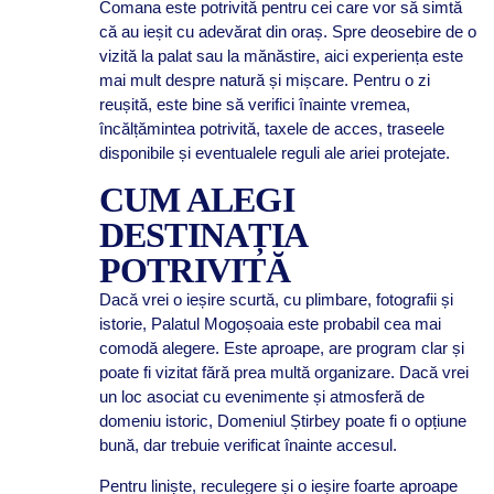
Comana este potrivită pentru cei care vor să simtă
că au ieșit cu adevărat din oraș. Spre deosebire de o
vizită la palat sau la mănăstire, aici experiența este
mai mult despre natură și mișcare. Pentru o zi
reușită, este bine să verifici înainte vremea,
încălțămintea potrivită, taxele de acces, traseele
disponibile și eventualele reguli ale ariei protejate.
CUM ALEGI
DESTINAȚIA
POTRIVITĂ
Dacă vrei o ieșire scurtă, cu plimbare, fotografii și
istorie, Palatul Mogoșoaia este probabil cea mai
comodă alegere. Este aproape, are program clar și
poate fi vizitat fără prea multă organizare. Dacă vrei
un loc asociat cu evenimente și atmosferă de
domeniu istoric, Domeniul Știrbey poate fi o opțiune
bună, dar trebuie verificat înainte accesul.
Pentru liniște, reculegere și o ieșire foarte aproape