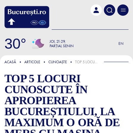
Skip to main content
30
JOI
21:29
EN
PARȚIAL SENIN
FOCUS
ACASĂ
ARTICOLE
CUNOAȘTE
TOP 5 LOCURI CUNOSCUTE ÎN APROPIEREA BUCUREȘTIULUI, LA MAXIMUM O ORĂ DE MERS CU MAȘINA
TOP 5 LOCURI
CUNOSCUTE ÎN
APROPIEREA
BUCUREȘTIULUI, LA
MAXIMUM O ORĂ DE