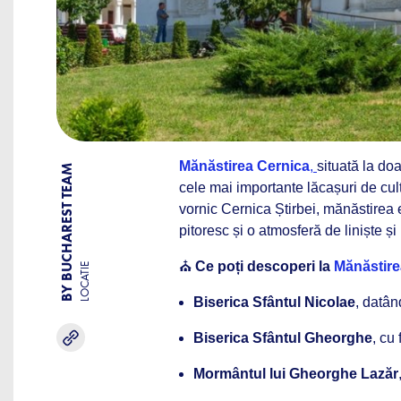
Mănăstirea Cernica
,
situată la do
BY BUCHAREST TEAM
cele mai importante lăcașuri de cu
vornic Cernica Știrbei, mănăstirea
pitoresc și o atmosferă de liniște și
⛪
Ce poți descoperi la
Mănăstire
LOCATIE
Biserica Sfântul Nicolae
, datân
Biserica Sfântul Gheorghe
, cu
Mormântul lui Gheorghe Lazăr