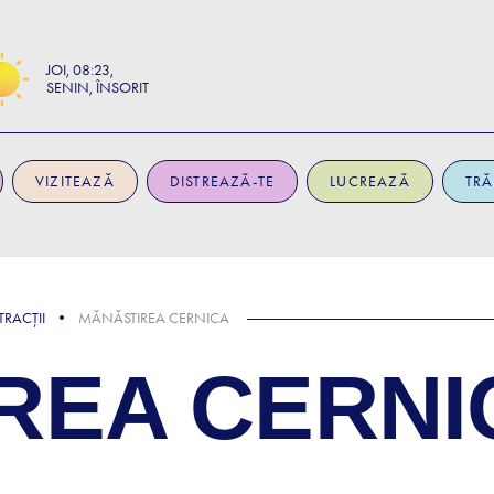
JOI
08:23
SENIN, ÎNSORIT
VIZITEAZĂ
DISTREAZĂ-TE
LUCREAZĂ
TRĂ
TRACȚII
MĂNĂSTIREA CERNICA
REA CERNI