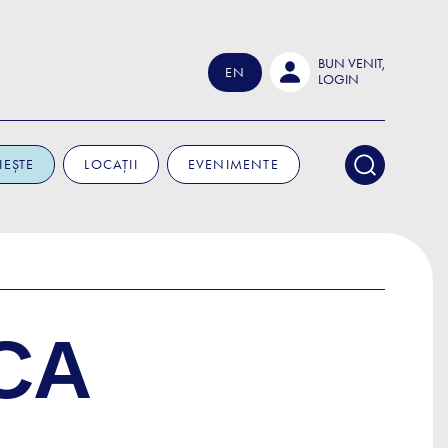
BUN VENIT,
EN
LOGIN
IEȘTE
LOCAȚII
EVENIMENTE
CA