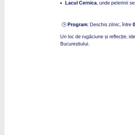
Lacul Cernica
, unde pelerinii s
🕒
Program
: Deschis zilnic, între
0
Un loc de rugăciune și reflecție, i
Bucureștiului.