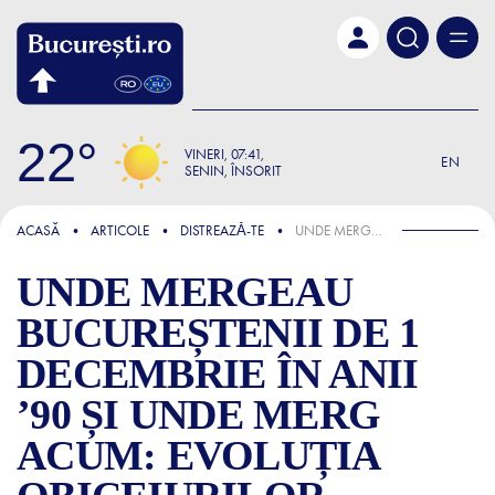
Skip to main content
22
VINERI
07:41
EN
SENIN, ÎNSORIT
FOCUS
ACASĂ
ARTICOLE
DISTREAZǍ-TE
UNDE MERGEAU BUCUREȘTENII DE 1 DECEMBRIE ÎN ANII ’90 ȘI UNDE MERG ACUM: EVOLUȚIA OBICEIURILOR URBANE DE IARNĂ
UNDE MERGEAU
BUCUREȘTENII DE 1
DECEMBRIE ÎN ANII
’90 ȘI UNDE MERG
ACUM: EVOLUȚIA