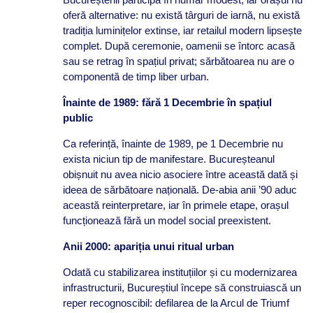
oferă alternative: nu există târguri de iarnă, nu există
tradiția luminițelor extinse, iar retailul modern lipsește
complet. După ceremonie, oamenii se întorc acasă
sau se retrag în spațiul privat; sărbătoarea nu are o
componentă de timp liber urban.
Înainte de 1989: fără 1 Decembrie în spațiul
public
Ca referință, înainte de 1989, pe 1 Decembrie nu
exista niciun tip de manifestare. Bucureșteanul
obișnuit nu avea nicio asociere între această dată și
ideea de sărbătoare națională. De-abia anii ’90 aduc
această reinterpretare, iar în primele etape, orașul
funcționează fără un model social preexistent.
Anii 2000: apariția unui ritual urban
Odată cu stabilizarea instituțiilor și cu modernizarea
infrastructurii, Bucureștiul începe să construiască un
reper recognoscibil: defilarea de la Arcul de Triumf