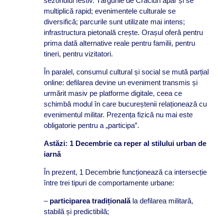
sezonului festiv. Târgurile de Crăciun apar și se
multiplică rapid; evenimentele culturale se
diversifică; parcurile sunt utilizate mai intens;
infrastructura pietonală crește. Orașul oferă pentru
prima dată alternative reale pentru familii, pentru
tineri, pentru vizitatori.
În paralel, consumul cultural și social se mută parțial
online: defilarea devine un eveniment transmis și
urmărit masiv pe platforme digitale, ceea ce
schimbă modul în care bucureștenii relaționează cu
evenimentul militar. Prezența fizică nu mai este
obligatorie pentru a „participa”.
Astăzi: 1 Decembrie ca reper al stilului urban de
iarnă
În prezent, 1 Decembrie funcționează ca intersecție
între trei tipuri de comportamente urbane:
–
participarea tradițională
la defilarea militară,
stabilă și predictibilă;