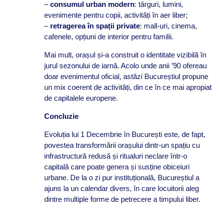
–
consumul urban modern
: târguri, lumini,
evenimente pentru copii, activități în aer liber;
–
retragerea în spații private
: mall-uri, cinema,
cafenele, opțiuni de interior pentru familii.
Mai mult, orașul și-a construit o identitate vizibilă în
jurul sezonului de iarnă. Acolo unde anii ’90 ofereau
doar evenimentul oficial, astăzi Bucureștiul propune
un mix coerent de activități, din ce în ce mai apropiat
de capitalele europene.
Concluzie
Evoluția lui 1 Decembrie în București este, de fapt,
povestea transformării orașului dintr-un spațiu cu
infrastructură redusă și ritualuri neclare într-o
capitală care poate genera și susține obiceiuri
urbane. De la o zi pur instituțională, Bucureștiul a
ajuns la un calendar divers, în care locuitorii aleg
dintre multiple forme de petrecere a timpului liber.