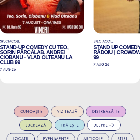
SPECTACOLE
SPECTACOLE
STAND-UP COMEDY CU TEO,
STAND UP COMEDY
SORIN PÂRCĂLAB, ANDREI
RĂDOIU | CROWDW
CIOBANU - VLAD OLTEANU LA
99
CLUB 99
7 AUG 26
7 AUG 26
CUNOAȘTE
VIZITEAZĂ
DISTREAZĂ-TE
LUCREAZĂ
TRĂIEȘTE
DESPRE
LOCAȚII
EVENIMENTE
ARTICOLE
ȘTIRI