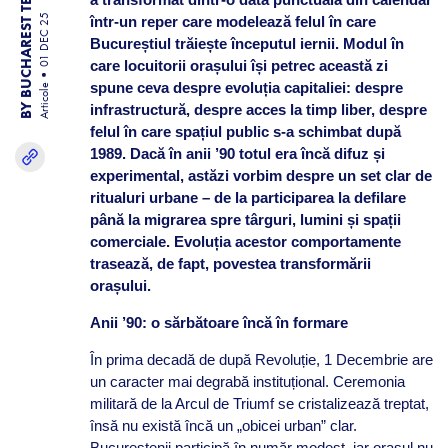
BY BUCHAREST TEAM
01 DEC 25
într-un reper care modelează felul în care
Bucureștiul trăiește începutul iernii. Modul în
care locuitorii orașului își petrec această zi
spune ceva despre evoluția capitaliei: despre
Articole
infrastructură, despre acces la timp liber, despre
felul în care spațiul public s-a schimbat după
1989. Dacă în anii ’90 totul era încă difuz și
experimental, astăzi vorbim despre un set clar de
ritualuri urbane – de la participarea la defilare
până la migrarea spre târguri, lumini și spații
comerciale. Evoluția acestor comportamente
trasează, de fapt, povestea transformării
orașului.
Anii ’90: o sărbătoare încă în formare
În prima decadă de după Revoluție, 1 Decembrie are
un caracter mai degrabă instituțional. Ceremonia
militară de la Arcul de Triumf se cristalizează treptat,
însă nu există încă un „obicei urban” clar.
Bucureștenii participă în număr modest, iar orașul nu