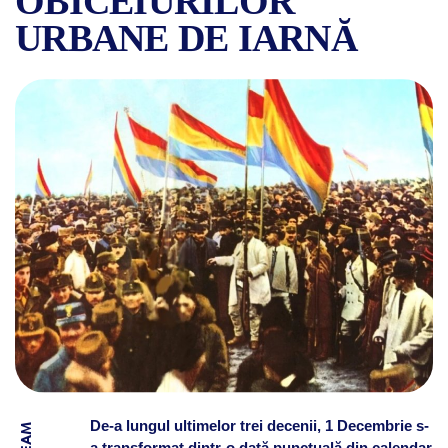
OBICEIURILOR
URBANE DE IARNĂ
UNDE MERGEAU BUCUREȘTENI
De-a lungul ultimelor trei decenii, 1 Decembrie s-
a transformat dintr-o dată punctuală din calendar