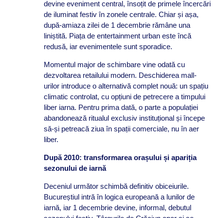
devine eveniment central, însoțit de primele încercări
de iluminat festiv în zonele centrale. Chiar și așa,
după-amiaza zilei de 1 decembrie rămâne una
liniștită. Piața de entertainment urban este încă
redusă, iar evenimentele sunt sporadice.
Momentul major de schimbare vine odată cu
dezvoltarea retailului modern. Deschiderea mall-
urilor introduce o alternativă complet nouă: un spațiu
climatic controlat, cu opțiuni de petrecere a timpului
liber iarna. Pentru prima dată, o parte a populației
abandonează ritualul exclusiv instituțional și începe
să-și petreacă ziua în spații comerciale, nu în aer
liber.
După 2010: transformarea orașului și apariția
sezonului de iarnă
Deceniul următor schimbă definitiv obiceiurile.
Bucureștiul intră în logica europeană a lunilor de
iarnă, iar 1 decembrie devine, informal, debutul