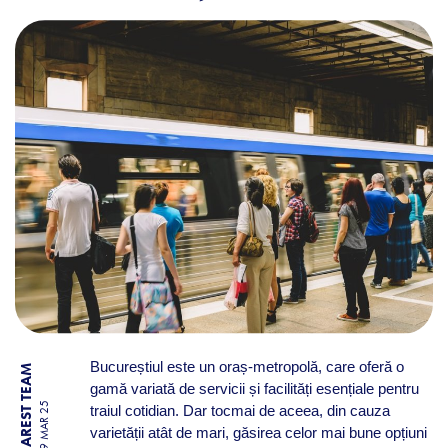
VIAȚA DE ZI CU ZI, ÎN BUC
Bucureștiul este un oraș-metropolă, care oferă o
BY BUCHAREST TEAM
gamă variată de servicii și facilități esențiale pentru
19 MAR 25
traiul cotidian. Dar tocmai de aceea, din cauza
varietății atât de mari, găsirea celor mai bune opțiuni