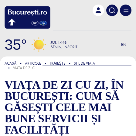
Skip to main content
35
JOI
17:46
EN
SENIN, ÎNSORIT
FOCUS
ACASĂ
ARTICOLE
TRǍIEŞTE
STIL DE VIATA
VIAȚA DE ZI CU ZI, ÎN BUCUREȘTI: CUM SĂ GĂSEȘTI CELE MAI BUNE SERVICII ȘI FACILITĂȚI
VIAȚA DE ZI CU ZI, ÎN
BUCUREȘTI: CUM SĂ
GĂSEȘTI CELE MAI
BUNE SERVICII ȘI
FACILITĂȚI