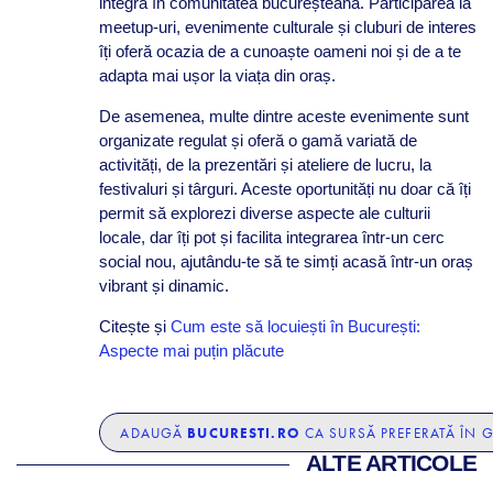
integra în comunitatea bucureșteană. Participarea la
meetup-uri, evenimente culturale și cluburi de interes
îți oferă ocazia de a cunoaște oameni noi și de a te
adapta mai ușor la viața din oraș.
De asemenea, multe dintre aceste evenimente sunt
organizate regulat și oferă o gamă variată de
activități, de la prezentări și ateliere de lucru, la
festivaluri și târguri. Aceste oportunități nu doar că îți
permit să explorezi diverse aspecte ale culturii
locale, dar îți pot și facilita integrarea într-un cerc
social nou, ajutându-te să te simți acasă într-un oraș
vibrant și dinamic.
Citește și
Cum este să locuiești în București:
Aspecte mai puțin plăcute
BUCURESTI.RO
ADAUGĂ
CA SURSĂ PREFERATĂ ÎN 
ALTE ARTICOLE