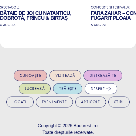
SPECTACOLE
CONCERTE ȘI FESTIVALURI
BĂTAIE DE JOI CU NATANTICU,
FARA ZAHAR – CO
DOBROTĂ, FRÎNCU & BIRTAȘ
FUGARIT PLOAIA
6 AUG 26
6 AUG 26
CUNOAȘTE
VIZITEAZĂ
DISTREAZĂ-TE
LUCREAZĂ
TRĂIEȘTE
DESPRE
LOCAȚII
EVENIMENTE
ARTICOLE
ȘTIRI
Copyright © 2026
Bucuresti.ro
.
Toate drepturile rezervate.