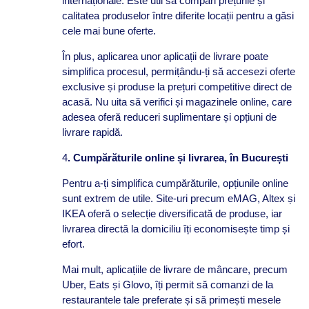
internaționale. Este util să compari prețurile și
calitatea produselor între diferite locații pentru a găsi
cele mai bune oferte.
În plus, aplicarea unor aplicații de livrare poate
simplifica procesul, permițându-ți să accesezi oferte
exclusive și produse la prețuri competitive direct de
acasă. Nu uita să verifici și magazinele online, care
adesea oferă reduceri suplimentare și opțiuni de
livrare rapidă.
4
. Cumpărăturile online și livrarea, în București
Pentru a-ți simplifica cumpărăturile, opțiunile online
sunt extrem de utile. Site-uri precum eMAG, Altex și
IKEA oferă o selecție diversificată de produse, iar
livrarea directă la domiciliu îți economisește timp și
efort.
Mai mult, aplicațiile de livrare de mâncare, precum
Uber, Eats și Glovo, îți permit să comanzi de la
restaurantele tale preferate și să primești mesele