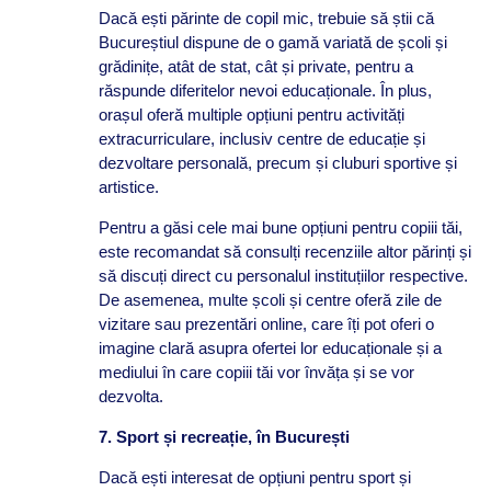
Dacă ești părinte de copil mic, trebuie să știi că
Bucureștiul dispune de o gamă variată de școli și
grădinițe, atât de stat, cât și private, pentru a
răspunde diferitelor nevoi educaționale. În plus,
orașul oferă multiple opțiuni pentru activități
extracurriculare, inclusiv centre de educație și
dezvoltare personală, precum și cluburi sportive și
artistice.
Pentru a găsi cele mai bune opțiuni pentru copiii tăi,
este recomandat să consulți recenziile altor părinți și
să discuți direct cu personalul instituțiilor respective.
De asemenea, multe școli și centre oferă zile de
vizitare sau prezentări online, care îți pot oferi o
imagine clară asupra ofertei lor educaționale și a
mediului în care copiii tăi vor învăța și se vor
dezvolta.
7. Sport și recreație, în București
Dacă ești interesat de opțiuni pentru sport și