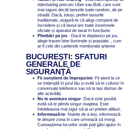
ridesharing precum Uber sau Bolt, care sunt
mai sigure decât taxiurile luate random, de pe
stradă. Dacă, totuși, preferi taxiurile
tradiționale, asigură-te că alegi companii de
încredere și că taxiul are toate însemnele
oficiale și aparatul de taxat în funcțiune.
Plimbări pe jos
- Dacă te deplasezi pe jos,
alege trasee bine iluminate și populate. , cum
ar fi cele din cartierele menționate anterior
BUCUREȘTI: SFATURI
GENERALE DE
SIGURANȚĂ
Fii conștient de împrejurimi
-Fii atent la ce
se întâmplă în jurul tău și evită să te cufunzi în
conversații telefonice sau să te lași distras de
alte activități.
Nu te aventura singur
- Dacă este posibil,
evită să te plimbi singur noaptea. Este
întotdeauna mai sigur să ai un prieten alături.
Informează-te
- Înainte de a ieși, informează-
te despre zona în care urmează să mergi.
Cunoașterea locurilor unde poți găsi ajutor în