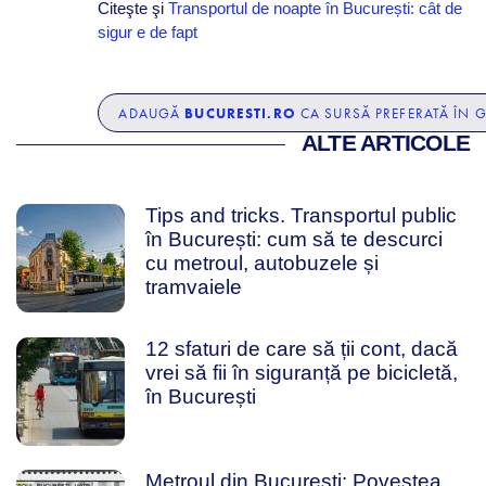
Citeşte şi
Transportul de noapte în București: cât de
sigur e de fapt
BUCURESTI.RO
ADAUGĂ
CA SURSĂ PREFERATĂ ÎN 
ALTE ARTICOLE
Tips and tricks. Transportul public
în București: cum să te descurci
cu metroul, autobuzele și
tramvaiele
12 sfaturi de care să ții cont, dacă
vrei să fii în siguranță pe bicicletă,
în București
Metroul din București: Povestea