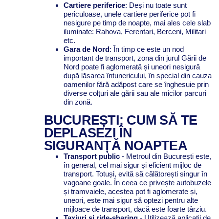
Cartiere periferice
: Deși nu toate sunt
periculoase, unele cartiere periferice pot fi
nesigure pe timp de noapte, mai ales cele slab
iluminate: Rahova, Ferentari, Berceni, Militari
etc.
Gara de Nord
: În timp ce este un nod
important de transport, zona din jurul Gării de
Nord poate fi aglomerată și uneori nesigură
după lăsarea întunericului, în special din cauza
oamenilor fără adăpost care se înghesuie prin
diverse colțuri ale gării sau ale micilor parcuri
din zonă.
BUCUREȘTI: CUM SĂ TE
DEPLASEZI ÎN
SIGURANȚĂ NOAPTEA
Transport public
- Metroul din București este,
în general, cel mai sigur și eficient mijloc de
transport. Totuși, evită să călătorești singur în
vagoane goale. În ceea ce privește autobuzele
și tramvaiele, acestea pot fi aglomerate și,
uneori, este mai sigur să optezi pentru alte
mijloace de transport, dacă este foarte târziu.
Taxiuri și ride-sharing
- Utilizează aplicații de