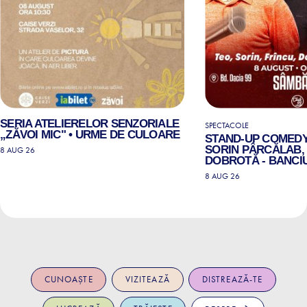
SERIA ATELIERELOR SENZORIALE
SPECTACOLE
„ZĂVOI MIC" • URME DE CULOARE
STAND-UP COMEDY
SORIN PÂRCĂLAB, 
8 AUG 26
DOBROTĂ - BANCIU
8 AUG 26
CUNOAȘTE
VIZITEAZĂ
DISTREAZĂ-TE