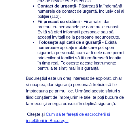
caz de nevoie este esențială.
Contact de urgență
- Păstrează la îndemână
numerele de contact de urgență, inclusiv cel al
poliției (112).
Fii precaut cu străinii
- Fii amabil, dar
precaut cu persoanele pe care nu le cunoști.
Evită să oferi informații personale sau să
accepți invitații de la persoane necunoscute.
Folosește aplicații de siguranță
- Există
numeroase aplicații mobile care pot spori
siguranța personală, cum ar fi cele care permit
prietenilor și familiei să îți urmărească locația
în timp real. Folosește aceste instrumente
pentru a te simți mai în siguranță.
Bucureștiul este un oraș interesat de explorat, chiar
și noaptea, dar siguranța personală trebuie să fie
întotdeauna pe primul loc. Urmând aceste sfaturi și
fiind conștient de împrejurimile tale, te poți bucura de
farmecul și energia orașului în deplină siguranță.
Citește și
Cum să te ferești de escrocherii și
înșelătorii în București