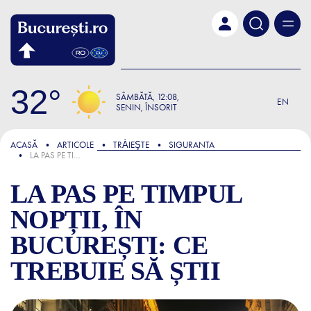
Skip to main content
32
SÂMBĂTĂ
12:08
EN
SENIN, ÎNSORIT
FOCUS
ACASĂ
ARTICOLE
TRǍIEŞTE
SIGURANTA
LA PAS PE TIMPUL NOPȚII, ÎN BUCUREȘTI: CE TREBUIE SĂ ȘTII
LA PAS PE TIMPUL
NOPȚII, ÎN
BUCUREȘTI: CE
TREBUIE SĂ ȘTII
LA PAS PE TIMPUL NOPȚII, Î