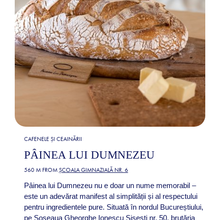
CAFENELE ȘI CEAINĂRII
PÂINEA LUI DUMNEZEU
560 M FROM
ȘCOALA GIMNAZIALĂ NR. 6
Pâinea lui Dumnezeu nu e doar un nume memorabil –
este un adevărat manifest al simplității și al respectului
pentru ingredientele pure. Situată în nordul Bucureștiului,
pe Șoseaua Gheorghe Ionescu Sisești nr. 50, brutăria