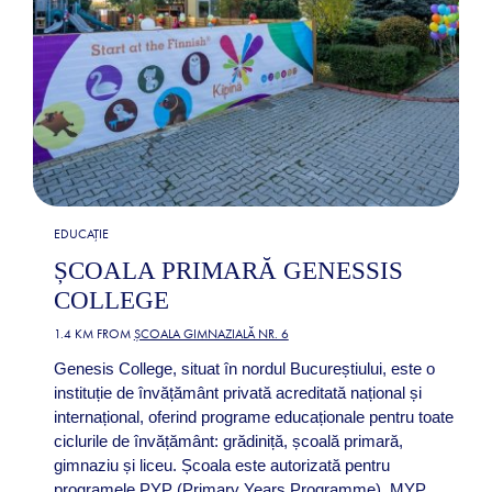
EDUCAȚIE
ȘCOALA PRIMARĂ GENESSIS
COLLEGE
1.4 KM FROM
ȘCOALA GIMNAZIALĂ NR. 6
Genesis College, situat în nordul Bucureștiului, este o
instituție de învățământ privată acreditată național și
internațional, oferind programe educaționale pentru toate
ciclurile de învățământ: grădiniță, școală primară,
gimnaziu și liceu. Școala este autorizată pentru
programele PYP (Primary Years Programme), MYP