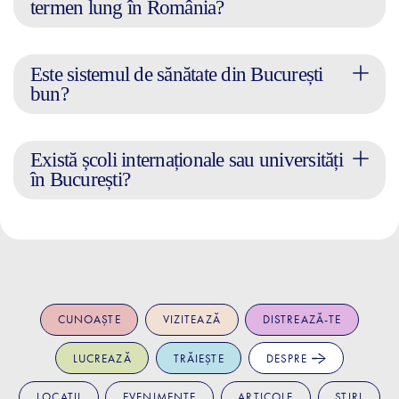
termen lung în România?
Este sistemul de sănătate din București
bun?
Există școli internaționale sau universități
în București?
CUNOAȘTE
VIZITEAZĂ
DISTREAZĂ-TE
LUCREAZĂ
TRĂIEȘTE
DESPRE
LOCAȚII
EVENIMENTE
ARTICOLE
ȘTIRI