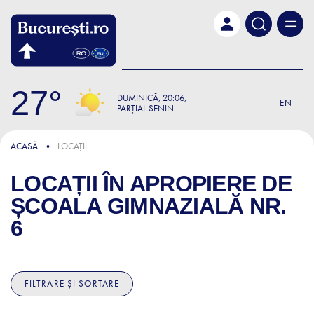
Skip to main content
27
DUMINICĂ
20:06
EN
PARȚIAL SENIN
ACASĂ
LOCAȚII
LOCAȚII ÎN APROPIERE DE
ȘCOALA GIMNAZIALĂ NR.
6
FILTRARE ȘI SORTARE