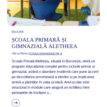
EDUCAȚIE
ȘCOALA PRIMARĂ ȘI
GIMNAZIALĂ ALETHEEA
785 M FROM
ȘCOALA GIMNAZIALĂ NR. 6
Școala Privată Aletheea, situată în București, oferă un
program educațional complet pentru ciclurile primar și
gimnazial, având o abordare modernă care pune accent
pe dezvoltarea armonioasă a elevilor și pe implicarea
activă a părinților în viața școlară. Anul școlar este
structurat în module care asigură un echilibru între
perioadele de învățare ș...