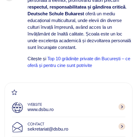
personală a elevilor, promovând valori precum
r
espectul, responsabilitatea și gândirea critică
.
Deutsche Schule Bukarest
oferă un mediu
educațional multicultural, unde elevii din diverse
culturi învață împreună, având acces la un
învățământ de înaltă calitate. Școala este un loc
unde excelența academică și dezvoltarea personală
sunt încurajate constant.
Citește și
Top 10 grădinițe private din București – ce
oferă și pentru cine sunt potrivite
WEBSITE
www.dsbu.ro
CONTACT
sekretariat@dsbu.ro