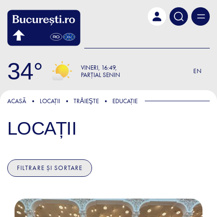
Skip to main content
34
VINERI
16:49
EN
PARȚIAL SENIN
ACASĂ
LOCAȚII
TRǍIEŞTE
EDUCAȚIE
LOCAȚII
FILTRARE ȘI SORTARE