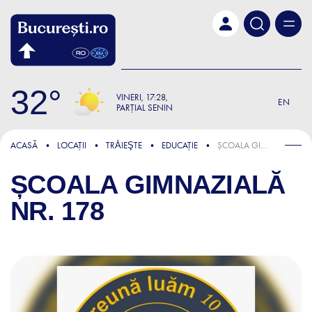
Skip to main content
32
VINERI
17:28
EN
PARȚIAL SENIN
ACASĂ
LOCAȚII
TRǍIEŞTE
EDUCAȚIE
ȘCOALA GIMNAZIALĂ NR. 178
ȘCOALA GIMNAZIALĂ
NR. 178