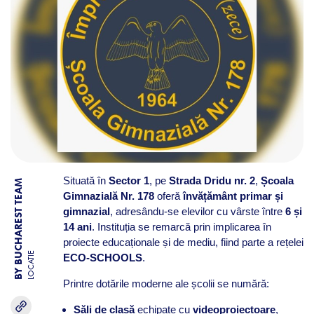
Situată în
Sector 1
, pe
Strada Dridu nr. 2
,
Școala
BY BUCHAREST TEAM
Gimnazială Nr. 178
oferă
învățământ primar și
gimnazial
, adresându-se elevilor cu vârste între
6 și
14 ani
. Instituția se remarcă prin implicarea în
proiecte educaționale și de mediu, fiind parte a rețelei
LOCATIE
ECO-SCHOOLS
.​
Printre dotările moderne ale școlii se numără:​
Săli de clasă
echipate cu
videoproiectoare
,