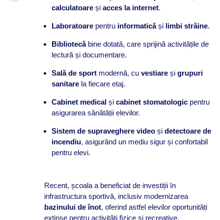
calculatoare
și
acces la internet
.​
Laboratoare
pentru
informatică
și
limbi străine
.​
Bibliotecă
bine dotată, care sprijină activitățile de
lectură și documentare.​
Sală de sport
modernă, cu
vestiare
și
grupuri
sanitare
la fiecare etaj.​
Cabinet medical
și
cabinet stomatologic
pentru
asigurarea sănătății elevilor.​
Sistem de supraveghere video
și
detectoare de
incendiu
, asigurând un mediu sigur și confortabil
pentru elevi.​
Recent, școala a beneficiat de investiții în
infrastructura sportivă, inclusiv modernizarea
bazinului de înot
, oferind astfel elevilor oportunități
extinse pentru activități fizice și recreative.​