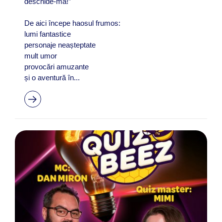
deschide-mă!”
De aici începe haosul frumos:
lumi fantastice
personaje neașteptate
mult umor
provocări amuzante
și o aventură în...