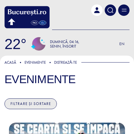
Skip to main content
22
DUMINICĂ
04:16
EN
SENIN, ÎNSORIT
ACASĂ
EVENIMENTE
DISTREAZǍ-TE
EVENIMENTE
FILTRARE ȘI SORTARE