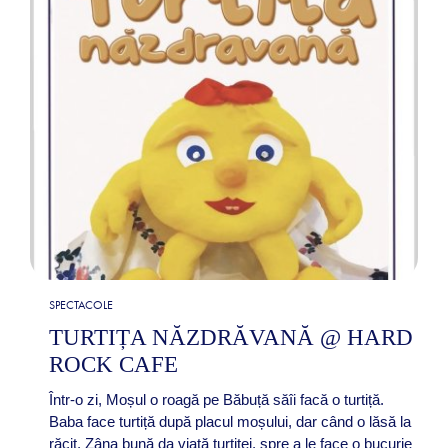
SPECTACOLE
TURTIȚA NĂZDRĂVANĂ @ HARD
ROCK CAFE
Într-o zi, Moșul o roagă pe Băbuță săîi facă o turtiță.
Baba face turtiță după placul moșului, dar când o lăsă la
răcit, Zâna bună da viață turtiței, spre a le face o bucurie