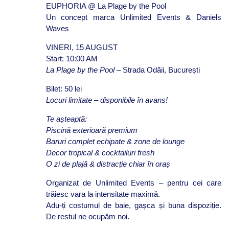
EUPHORIA @
La Plage
by the Pool
Un concept marca
Unlimited Events & Daniels
Waves
VINERI, 15 AUGUST
Start:
10:00 AM
La Plage
by the Pool
– Strada Odăii, București
Bilet:
50 lei
Locuri limitate – disponibile în avans!
Te așteaptă:
Piscină exterioară premium
Baruri complet echipate & zone de lounge
Decor tropical & cocktailuri fresh
O zi de plajă & distracție chiar în oraș
Organizat de Unlimited Events
– pentru cei care
trăiesc vara la intensitate maximă.
Adu-ți costumul de baie, gașca și buna dispoziție.
De restul ne ocupăm noi.