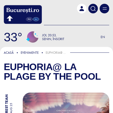
Skip to main content
33
JOI
20:53
EN
SENIN, ÎNSORIT
ACASĂ
EVENIMENTE
EUPHORIA@ LA PLAGE BY THE POOL
EUPHORIA@ LA
PLAGE BY THE POOL
BY BUCHAREST TEAM
15 AUG 25