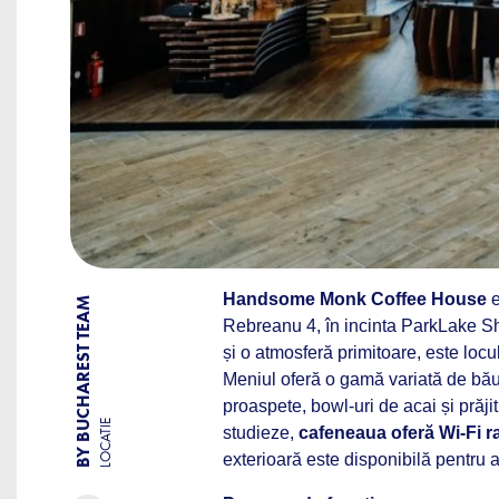
Handsome Monk Coffee
House
e
BY BUCHAREST TEAM
Rebreanu 4, în incinta ParkLake S
și o atmosferă primitoare, este locu
Meniul oferă o gamă variată de băut
proaspete, bowl-uri de acai și prăji
LOCATIE
studieze,
cafeneaua oferă Wi-Fi ra
exterioară este disponibilă pentru a 