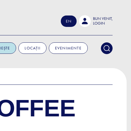
BUN VENIT,
EN
LOGIN
IEȘTE
LOCAȚII
EVENIMENTE
OFFEE