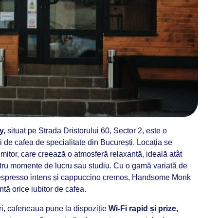
y,
situat pe Strada Dristorului 60, Sector 2, este o
i de cafea de specialitate din București. Locația se
mitor, care creează o atmosferă relaxantă, ideală atât
ntru momente de lucru sau studiu. Cu o gamă variată de
v espresso intens și cappuccino cremos, Handsome Monk
ntă orice iubitor de cafea.
ri, cafeneaua pune la dispoziție
Wi-Fi rapid și prize,