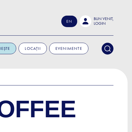
BUN VENIT,
EN
LOGIN
IEȘTE
LOCAȚII
EVENIMENTE
OFFEE