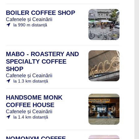
BOILER COFFEE SHOP
Cafenele și Ceainării
la 990 m distanță
MABO - ROASTERY AND
SPECIALTY COFFEE
SHOP
Cafenele și Ceainării
la 1.3 km distanță
HANDSOME MONK
COFFEE HOUSE
Cafenele și Ceainării
la 1.4 km distanță
NOMONYM COFFEE