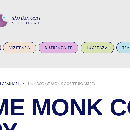
SÂMBĂTĂ
00:38
SENIN, ÎNSORIT
VIZITEAZĂ
DISTREAZĂ-TE
LUCREAZĂ
TRĂ
I CEAINĂRII
HANDSOME MONK COFFEE ROASTERY
E MONK C