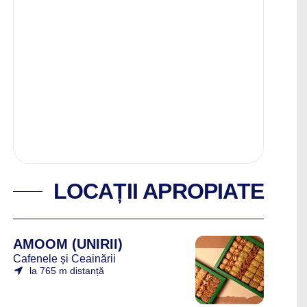
LOCAȚII APROPIATE
AMOOM (UNIRII)
Cafenele și Ceainării
la 765 m distanță