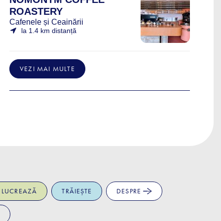
ROASTERY
Cafenele și Ceainării
la 1.4 km distanță
VEZI MAI MULTE
LUCREAZĂ
TRĂIEȘTE
DESPRE