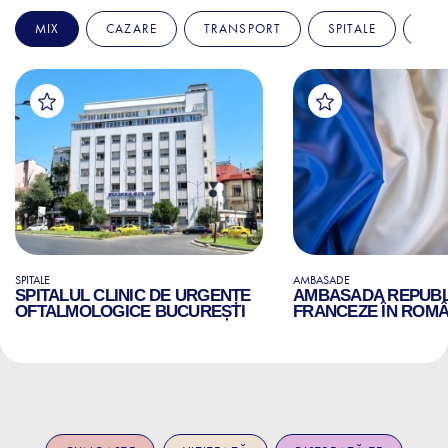
MIX
CAZARE
TRANSPORT
SPITALE
AM
SPITALE
AMBASADE
SPITALUL CLINIC DE URGENȚE
AMBASADA REPUBLI
OFTALMOLOGICE BUCUREȘTI
FRANCEZE ÎN ROMÂ