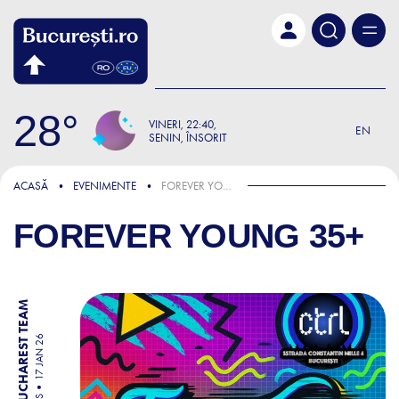
Skip to main content
28
VINERI
22:40
EN
SENIN, ÎNSORIT
ACASĂ
EVENIMENTE
FOREVER YOUNG 35+
FOREVER YOUNG 35+
BY BUCHAREST TEAM
17 JAN 26