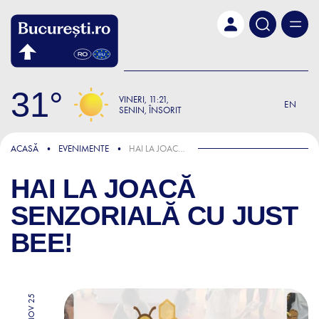
Skip to main content
31
VINERI
11:21
EN
SENIN, ÎNSORIT
ACASĂ
EVENIMENTE
HAI LA JOACĂ SENZORIALĂ CU JUST BEE!
HAI LA JOACĂ
SENZORIALĂ CU JUST
BEE!