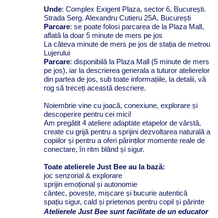
Unde
: Complex Exigent Plaza, sector 6, București.
Strada Serg. Alexandru Cutieru 25A, București
Parcare
: se poate folosi parcarea de la Plaza Mall,
aflată la doar 5 minute de mers pe jos
La câteva minute de mers pe jos de stația de metrou
Lujerului
Parcare
: disponibilă la Plaza Mall (5 minute de mers
pe jos), iar la descrierea generala a tuturor atelierelor
din partea de jos, sub toate informațiile, la detalii, vă
rog să treceți această descriere.
Noiembrie vine cu joacă, conexiune, explorare și
descoperire pentru cei mici!
Am pregătit 4 ateliere adaptate etapelor de vârstă,
create cu grijă pentru a sprijini dezvoltarea naturală a
copiilor și pentru a oferi părinților momente reale de
conectare, în ritm blând și sigur.
Toate atelierele Just Bee au la bază:
joc senzorial & explorare
sprijin emoțional și autonomie
cântec, poveste, mișcare și bucurie autentică
spațiu sigur, cald și prietenos pentru copil și părinte
Atelierele Just Bee sunt facilitate de un educator