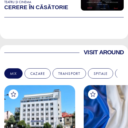
TEATRU ȘI CINEMA
CERERE ÎN CĂSĂTORIE
VISIT AROUND
MIX
CAZARE
TRANSPORT
SPITALE
AM