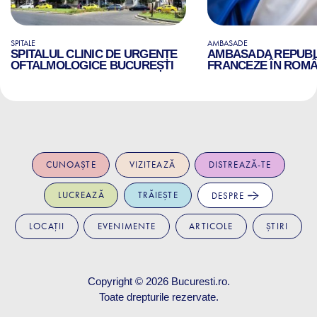
SPITALE
AMBASADE
SPITALUL CLINIC DE URGENȚE
AMBASADA REPUBLI
OFTALMOLOGICE BUCUREȘTI
FRANCEZE ÎN ROMÂ
CUNOAȘTE
VIZITEAZĂ
DISTREAZĂ-TE
LUCREAZĂ
TRĂIEȘTE
DESPRE
LOCAȚII
EVENIMENTE
ARTICOLE
ȘTIRI
Copyright © 2026
Bucuresti.ro
.
Toate drepturile rezervate.