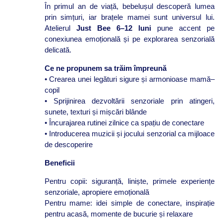
În primul an de viață, bebelușul descoperă lumea
prin simțuri, iar brațele mamei sunt universul lui.
Atelierul
Just Bee 6–12 luni
pune accent pe
conexiunea emoțională și pe explorarea senzorială
delicată.
Ce ne propunem sa trăim împreună
• Crearea unei legături sigure și armonioase mamă–
copil
• Sprijinirea dezvoltării senzoriale prin atingeri,
sunete, texturi și mișcări blânde
• Încurajarea rutinei zilnice ca spațiu de conectare
• Introducerea muzicii și jocului senzorial ca mijloace
de descoperire
Beneficii
Pentru copii: siguranță, liniște, primele experiențe
senzoriale, apropiere emoțională
Pentru mame: idei simple de conectare, inspirație
pentru acasă, momente de bucurie și relaxare