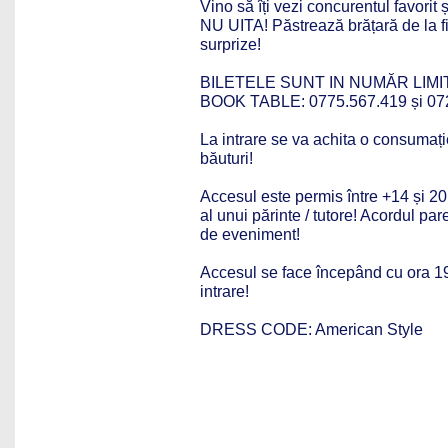
Vino să îți vezi concurentul favorit 
NU UITA! Păstrează brățară de la
surprize!
BILETELE SUNT IN NUMĂR LIMI
BOOK TABLE:
0775.567.419 și
07
La intrare se va achita o consumaț
băuturi!
Accesul este permis între +14 și 20
al unui părinte / tutore! Acordul pa
de eveniment!
Accesul se face începând cu ora 19.
intrare!
DRESS CODE: American Style