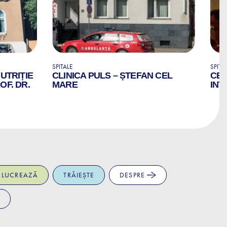
SPITALE
SPITA
NUTRIȚIE
CLINICA PULS – ȘTEFAN CEL
CEN
OF. DR.
MARE
INT
LUCREAZĂ
TRĂIEȘTE
DESPRE