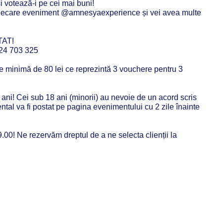
și votează-i pe cei mai buni!
 fiecare eveniment @amnesyaexperience și vei avea multe
TAT!
24 703 325
ie minimă de 80 lei ce reprezintă 3 vouchere pentru 3
 ani! Cei sub 18 ani (minorii) au nevoie de un acord scris
rental va fi postat pe pagina evenimentului cu 2 zile înainte
00! Ne rezervăm dreptul de a ne selecta clienții la