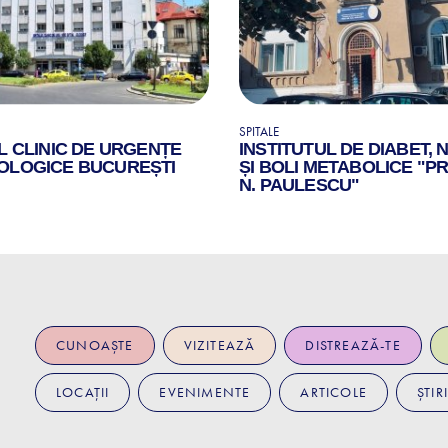
SPITALE
L CLINIC DE URGENȚE
INSTITUTUL DE DIABET, 
OLOGICE BUCUREȘTI
ȘI BOLI METABOLICE "PR
N. PAULESCU"
CUNOAȘTE
VIZITEAZĂ
DISTREAZĂ-TE
LOCAȚII
EVENIMENTE
ARTICOLE
ȘTIRI