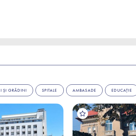
I ȘI GRĂDINI
SPITALE
AMBASADE
EDUCAȚIE