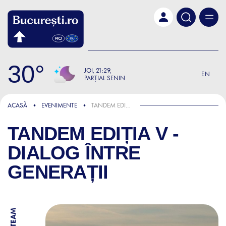
Skip to main content
30
JOI
21:29
EN
PARȚIAL SENIN
ACASĂ
EVENIMENTE
TANDEM EDIȚIA V - DIALOG ÎNTRE GENERAȚII
TANDEM EDIȚIA V -
DIALOG ÎNTRE
GENERAȚII