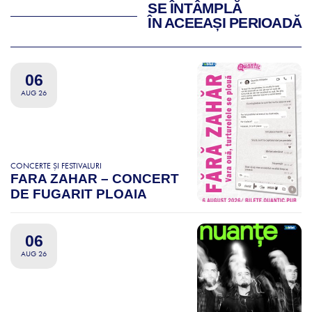
SE ÎNTÂMPLĂ
ÎN ACEEAȘI PERIOADĂ
06
AUG 26
CONCERTE ȘI FESTIVALURI
FARA ZAHAR – CONCERT
DE FUGARIT PLOAIA
06
AUG 26