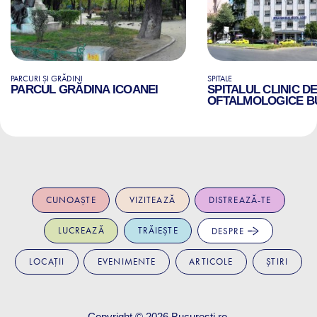
PARCURI ȘI GRĂDINI
SPITALE
PARCUL GRĂDINA ICOANEI
SPITALUL CLINIC D
OFTALMOLOGICE B
CUNOAȘTE
VIZITEAZĂ
DISTREAZĂ-TE
LUCREAZĂ
TRĂIEȘTE
DESPRE
LOCAȚII
EVENIMENTE
ARTICOLE
ȘTIRI
Copyright © 2026
Bucuresti.ro
.