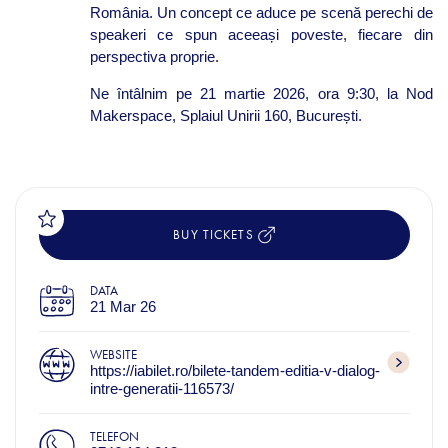
România
. Un concept
ce
aduce
pe
scenă
perechi
de
speakeri
ce
spun
aceeași
poveste
,
fiecare
din
perspectiva
proprie
.
Ne
întâlnim
pe 21
martie
2026,
ora
9:30, la Nod
Makerspace,
Splaiul
Unirii
160,
București
.
BUY TICKETS
DATA
21 Mar 26
WEBSITE
https://iabilet.ro/bilete-tandem-editia-v-dialog-
intre-generatii-116573/
TELEFON