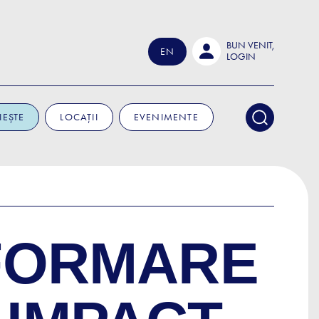
BUN VENIT,
EN
LOGIN
IEȘTE
LOCAȚII
EVENIMENTE
SFORMARE