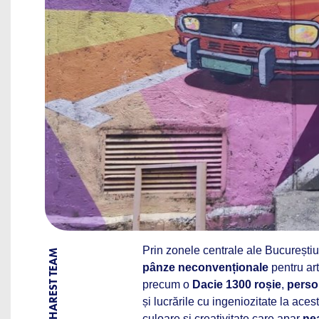
Prin zonele centrale ale Bucureștiu
BY BUCHAREST TEAM
pânze neconvenționale
pentru art
precum o
Dacie 1300 roșie
,
perso
și lucrările cu ingeniozitate la aces
culoare și creativitate care apar
ne