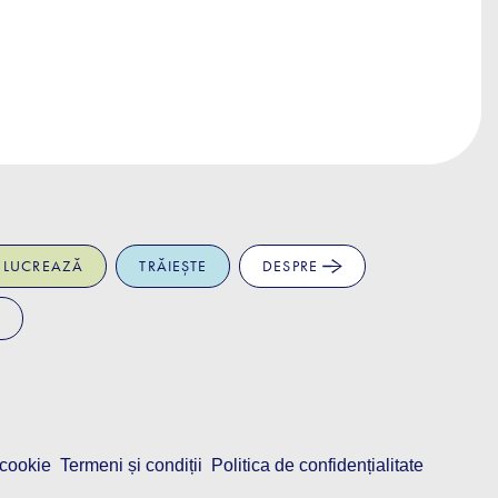
7 
LUCREAZĂ
TRĂIEȘTE
DESPRE
 cookie
Termeni și condiții
Politica de confidențialitate