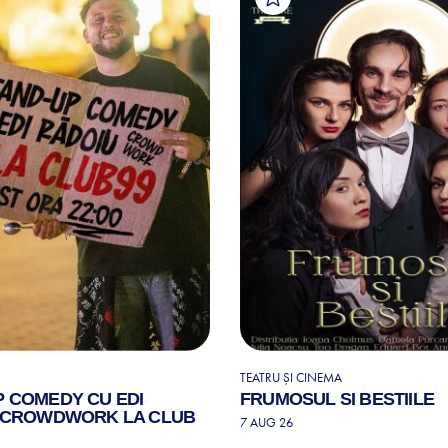
TEATRU ȘI CINEMA
P COMEDY CU EDI
FRUMOSUL SI BESTIILE
| CROWDWORK LA CLUB
7 AUG 26