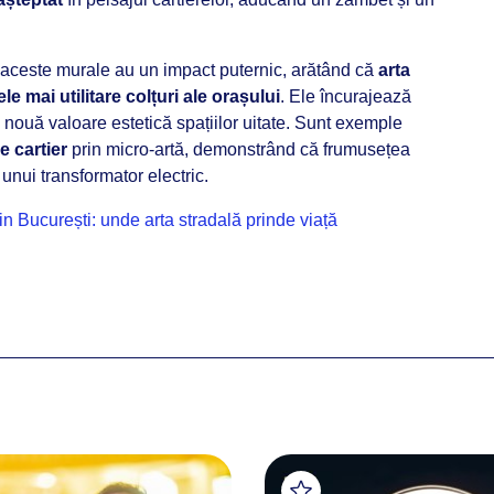
aceste murale au un impact puternic, arătând că
arta
ele mai utilitare colțuri ale orașului
. Ele încurajează
 o nouă valoare estetică spațiilor uitate. Sunt exemple
de cartier
prin micro-artă, demonstrând că frumusețea
 unui transformator electric.
n București: unde arta stradală prinde viață