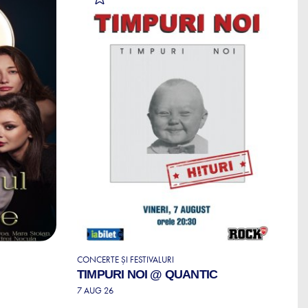
CONCERTE ȘI FESTIVALURI
SP
TIMPURI NOI @ QUANTIC
S
T
7 AUG 26
P