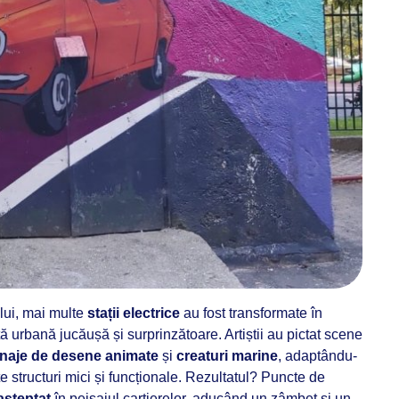
lui, mai multe
stații electrice
au fost transformate în
ă urbană jucăușă și surprinzătoare. Artiștii au pictat scene
naje de desene animate
și
creaturi marine
, adaptându-
te structuri mici și funcționale. Rezultatul? Puncte de
așteptat
în peisajul cartierelor, aducând un zâmbet și un