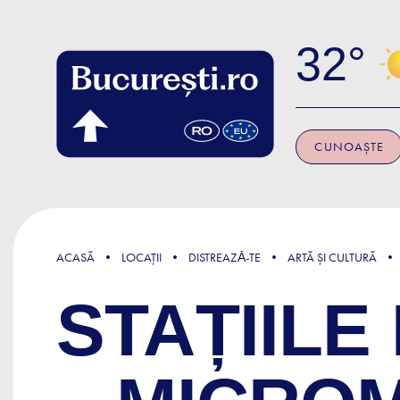
Skip to main content
32
CUNOAȘTE
ACASĂ
LOCAȚII
DISTREAZǍ-TE
ARTĂ ȘI CULTURĂ
STAȚIIL