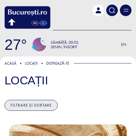
Skip to main content
27
SÂMBĂTĂ
00:03
EN
SENIN, ÎNSORIT
ACASĂ
LOCAȚII
DISTREAZǍ-TE
LOCAȚII
FILTRARE ȘI SORTARE