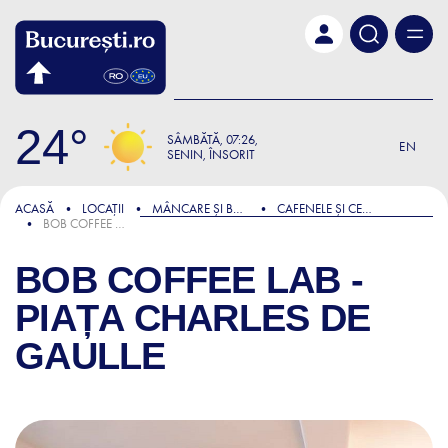
Skip to main content
24
SÂMBĂTĂ
07:26
EN
SENIN, ÎNSORIT
ACASĂ
LOCAȚII
MÂNCARE ȘI BĂUTURĂ
CAFENELE ȘI CEAINĂRII
BOB COFFEE LAB - PIAȚA CHARLES DE GAULLE
BOB COFFEE LAB -
PIAȚA CHARLES DE
GAULLE