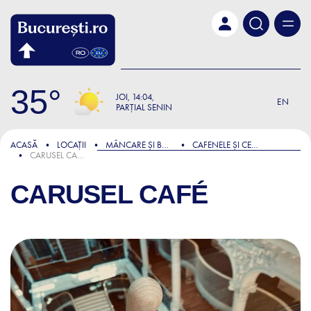
Skip to main content
35
JOI
14:04
EN
PARȚIAL SENIN
ACASĂ
LOCAȚII
MÂNCARE ȘI BĂUTURĂ
CAFENELE ȘI CEAINĂRII
CARUSEL CAFÉ
CARUSEL CAFÉ