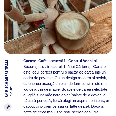
Carusel Café,
ascunsă în
Centrul Vechi
al
BY BUCHAREST TEAM
Bucureștiului, în cadrul librăriei Cărturești Carusel,
este locul perfect pentru o pauză de cafea într-un
cadru de poveste. Cu un design modern și aerisit,
cafeneaua adaugă un plus de farmec și liniște unui
LOCATIE
loc deja plin de magie. Boabele de cafea selectate
cu grijă sunt măcinate chiar înainte de a deveni o
băutură perfectă, fie că alegi un espresso intens, un
cappuccino cremos sau un latte delicat. Dacă ai
poftă de ceva mai ușor, poți încerca ceaiurile