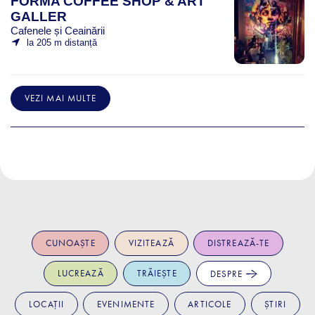
FORMA COFFEE SHOP & ART
GALLER
Cafenele și Ceainării
la 205 m distanță
VEZI MAI MULTE
CUNOAȘTE
VIZITEAZĂ
DISTREAZĂ-TE
LUCREAZĂ
TRĂIEȘTE
DESPRE
LOCAȚII
EVENIMENTE
ARTICOLE
ȘTIRI