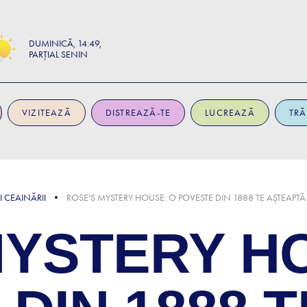
DUMINICĂ
14:49
PARȚIAL SENIN
VIZITEAZĂ
DISTREAZĂ-TE
LUCREAZĂ
TRĂ
I CEAINĂRII
ROSE'S MYSTERY HOUSE: O POVESTE DIN 1888 TE AȘTEAPT
MYSTERY H