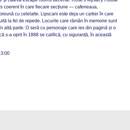
rs coerent în care fiecare secțiune — cafeneaua,
eună cu celelalte. Lipscani este deja un cartier în care
uită la fel de repede. Locurile care rămân în memorie sunt
n altă parte. O seră cu personaje care ies din pagină și o
că s-a oprit în 1888 se califică, cu siguranță, în această
 13:00