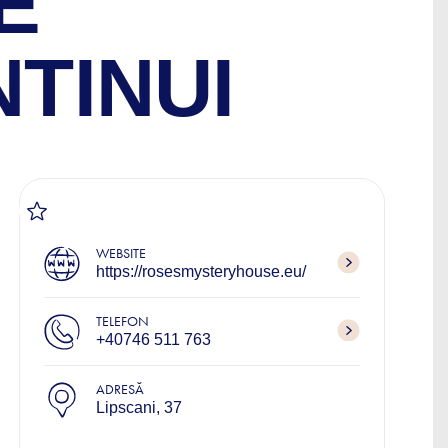
E
TINUI
WEBSITE
https://rosesmysteryhouse.eu/
TELEFON
+40746 511 763
ADRESĂ
Lipscani, 37