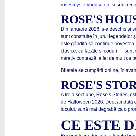
rosesmysteryhouse.eu
, și sunt r
ROSE'S HOU
Din ianuarie 2026, s-a deschis ș
sunt construite în jurul legendelor ș
este gândită să continue povestea
clasice, cu lacăte și coduri — sunt 
narativ contează la fel de mult ca pu
Biletele se cumpără online, în avans
ROSE'S STOR
A treia secțiune, Rose's Stories, 
de Halloween 2026. Deocamdată es
locului, sună mai degrabă ca o prom
CE ESTE 
București are destule cafenele bu