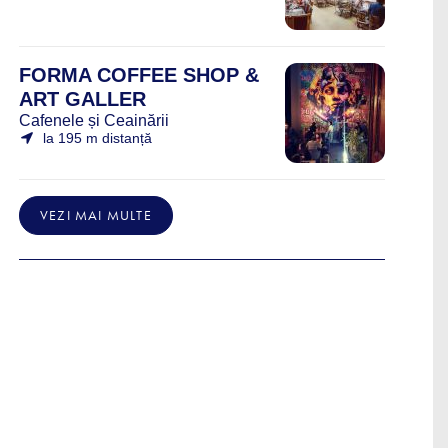
FORMA COFFEE SHOP &
ART GALLER
Cafenele și Ceainării
la 195 m distanță
VEZI MAI MULTE