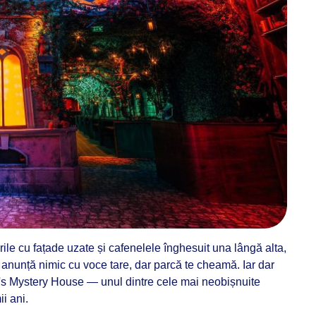
rile cu fațade uzate și cafenelele înghesuit una lângă alta,
Nu anunță nimic cu voce tare, dar parcă te cheamă. Iar dar
se's Mystery House — unul dintre cele mai neobișnuite
ii ani.