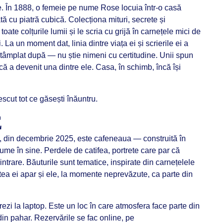
. În 1888, o femeie pe nume Rose locuia într-o casă
ată cu piatră cubică. Colecționa mituri, secrete și
toate colțurile lumii și le scria cu grijă în carnețele mici de
. La un moment dat, linia dintre viața ei și scrierile ei a
tâmplat după — nu știe nimeni cu certitudine. Unii spun
 că a devenit una dintre ele. Casa, în schimb, încă își
scut tot ce găsești înăuntru.
É
, din decembrie 2025, este cafeneaua — construită în
 lume în sine. Perdele de catifea, portrete care par că
ntrare. Băuturile sunt tematice, inspirate din carnețelele
tea ei apar și ele, la momente neprevăzute, ca parte din
rezi la laptop. Este un loc în care atmosfera face parte din
in pahar. Rezervările se fac online, pe