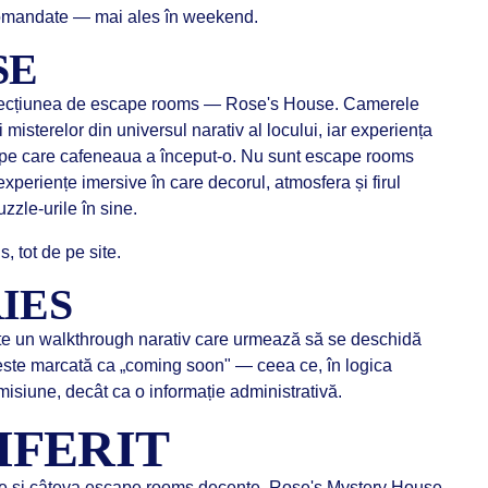
ecomandate — mai ales în weekend.
SE
i secțiunea de escape rooms — Rose's House. Camerele
i misterelor din universul narativ al locului, iar experiența
 pe care cafeneaua a început-o. Nu sunt escape rooms
experiențe imersive în care decorul, atmosfera și firul
zzle-urile în sine.
, tot de pe site.
IES
este un walkthrough narativ care urmează să se deschidă
te marcată ca „coming soon" — ceea ce, în logica
isiune, decât ca o informație administrativă.
DIFERIT
ne și câteva escape rooms decente. Rose's Mystery House