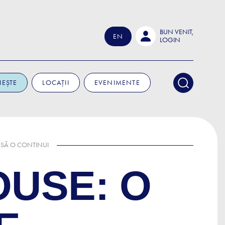
BUN VENIT,
EN
LOGIN
IEȘTE
LOCAȚII
EVENIMENTE
Ă SĂ O CONTINUI
OUSE: O