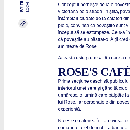
LOCATIE
Conceptul pornește de la o poveste
victoriană pe o stradă liniștită, pav
întâmplări ciudate de la călători din 
piele, convinsă că poveștile sunt vii
început să se estompeze. Ce s-a în
că poveștile au păstrat-o. Alții cred
amintește de Rose.
Aceasta este premisa din care a cre
ROSE'S CAF
Prima secțiune deschisă publicului
interiorul unei sere și gândită ca o
urmăresc, o lumină care pâlpâie la i
lui Rose, iar personajele din poves
experiență.
Nu este o cafenea în care vii să luc
comandă la fel de mult ca băutura d