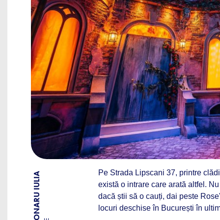
Pe Strada Lipscani 37, printre clădi
BY TRONARU IULIA
există o intrare care arată altfel. 
dacă știi să o cauți, dai peste Ro
locuri deschise în București în ultim