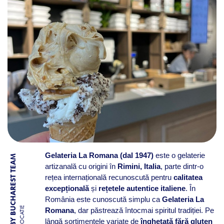
Gelateria La Romana (dal 1947)
este o gelaterie
BY BUCHAREST TEAM
artizanală cu origini în
Rimini, Italia
, parte dintr-o
rețea internațională recunoscută pentru
calitatea
excepțională
și
rețetele autentice italiene
. În
România este cunoscută simplu ca
Gelateria La
LOCATIE
Romana
, dar păstrează întocmai spiritul tradiției. Pe
lângă sortimentele variate de
înghețată fără gluten