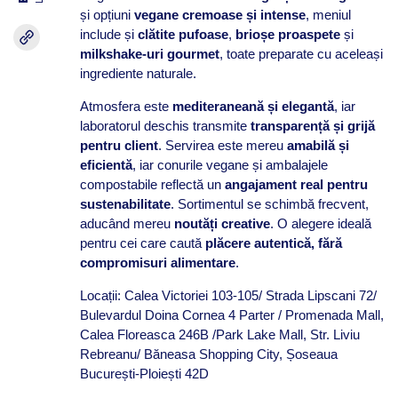
și opțiuni
vegane cremoase și intense
, meniul
include și
clătite pufoase
,
brioșe proaspete
și
milkshake-uri gourmet
, toate preparate cu aceleași
ingrediente naturale.
Atmosfera este
mediteraneană și elegantă
, iar
laboratorul deschis transmite
transparență și grijă
pentru client
. Servirea este mereu
amabilă și
eficientă
, iar conurile vegane și ambalajele
compostabile reflectă un
angajament real pentru
sustenabilitate
. Sortimentul se schimbă frecvent,
aducând mereu
noutăți creative
. O alegere ideală
pentru cei care caută
plăcere autentică, fără
compromisuri alimentare
.
Locații: Calea Victoriei 103-105/ Strada Lipscani 72/
Bulevardul Doina Cornea 4 Parter / Promenada Mall,
Calea Floreasca 246B /Park Lake Mall, Str. Liviu
Rebreanu/ Băneasa Shopping City, Șoseaua
București-Ploiești 42D