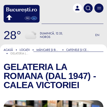
Skip to main content
28
DUMINICĂ
12:33
EN
NOROS
ACASĂ
LOCAȚII
MÂNCARE ȘI BĂUTURĂ
CAFENELE ȘI CEAINĂRII
GELATERIA LA ROMANA (DAL 1947) - CALEA VICTORIEI
GELATERIA LA
ROMANA (DAL 1947) -
CALEA VICTORIEI