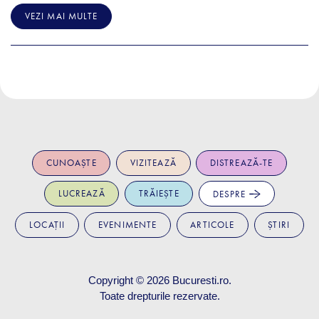
VEZI MAI MULTE
CUNOAȘTE
VIZITEAZĂ
DISTREAZĂ-TE
LUCREAZĂ
TRĂIEȘTE
DESPRE
LOCAȚII
EVENIMENTE
ARTICOLE
ȘTIRI
Copyright © 2026
Bucuresti.ro
.
Toate drepturile rezervate.