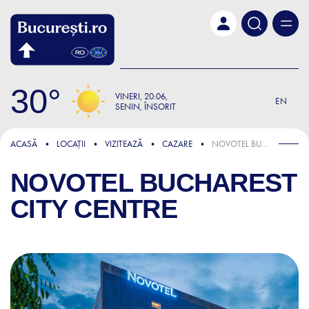
Skip to main content
30
VINERI
20:06
EN
SENIN, ÎNSORIT
ACASĂ
LOCAȚII
VIZITEAZĂ
CAZARE
NOVOTEL BUCHAREST CITY CENTRE
NOVOTEL BUCHAREST
CITY CENTRE