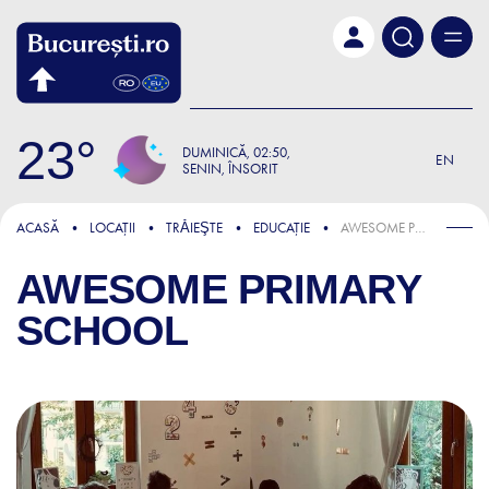
Skip to main content
23
DUMINICĂ
02:50
EN
SENIN, ÎNSORIT
ACASĂ
LOCAȚII
TRǍIEŞTE
EDUCAȚIE
AWESOME PRIMARY SCHOOL
AWESOME PRIMARY
SCHOOL