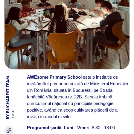
AWEsome Primary Schoo
l este o instituție de
BY BUCHAREST TEAM
învățământ primar autorizată de Ministerul Educației
din România, situată în București, pe Strada
Ienăchiță Văcărescu nr. 22B. Școala îmbină
curriculumul național cu principiile pedagogiei
LOCATIE
pozitive, având ca scop cultivarea plăcerii de a
învăța în rândul elevilor.
Programul școlii: Luni - Vineri
: 8:30 - 18:00