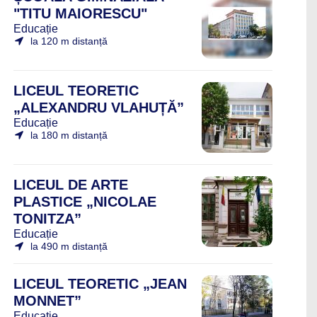
"TITU MAIORESCU"
Educație
la 120 m distanță
LICEUL TEORETIC
„ALEXANDRU VLAHUȚĂ”
Educație
la 180 m distanță
LICEUL DE ARTE
PLASTICE „NICOLAE
TONITZA”
Educație
la 490 m distanță
LICEUL TEORETIC „JEAN
MONNET”
Educație