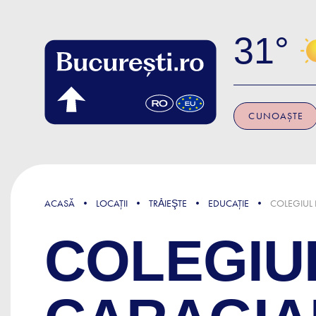
Skip to main content
31
CUNOAȘTE
ACASĂ
LOCAȚII
TRǍIEŞTE
EDUCAȚIE
COLEGIUL 
COLEGIUL