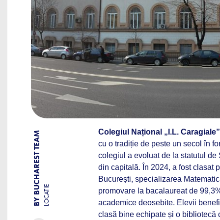
Colegiul Național „I.L. Caragiale”
BY BUCHAREST TEAM
cu o tradiție de peste un secol în f
colegiul a evoluat de la statutul de
din capitală. În 2024, a fost clasat p
București, specializarea Matematică
LOCATIE
promovare la bacalaureat de 99,3% 
academice deosebite. Elevii benefici
clasă bine echipate și o bibliotecă