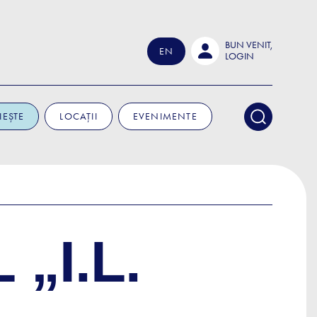
BUN VENIT,
EN
LOGIN
IEȘTE
LOCAȚII
EVENIMENTE
„I.L.