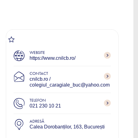
WEBSITE
https://www.cnilcb.ro/
CONTACT
cnilcb.ro /
colegiul_caragiale_buc@yahoo.com
TELEFON
021 230 10 21
ADRESĂ
Calea Dorobanților, 163, București