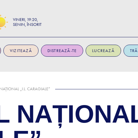
VINERI
19:20
SENIN, ÎNSORIT
VIZITEAZĂ
DISTREAZĂ-TE
LUCREAZĂ
TRĂ
NAȚIONAL „I.L. CARAGIALE”
 NAȚIONAL 