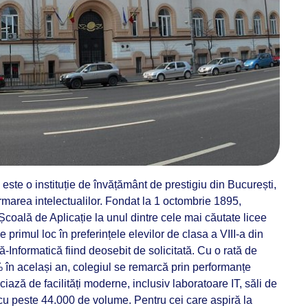
este o instituție de învățământ de prestigiu din București,
ormarea intelectualilor. Fondat la 1 octombrie 1895,
 Școală de Aplicație la unul dintre cele mai căutate licee
e primul loc în preferințele elevilor de clasa a VIII-a din
-Informatică fiind deosebit de solicitată. Cu o rată de
în același an, colegiul se remarcă prin performanțe
ază de facilități moderne, inclusiv laboratoare IT, săli de
 cu peste 44.000 de volume. Pentru cei care aspiră la