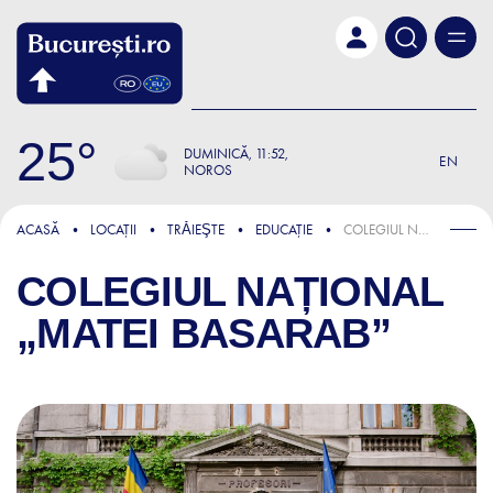
Skip to main content
25
DUMINICĂ
11:52
EN
NOROS
ACASĂ
LOCAȚII
TRǍIEŞTE
EDUCAȚIE
COLEGIUL NAȚIONAL „MATEI BASARAB”
COLEGIUL NAȚIONAL
„MATEI BASARAB”