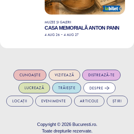
MUZEE ȘI GALERII
CASA MEMORIALĂ ANTON PANN
-
4 AUG 26
4 AUG 27
CUNOAȘTE
VIZITEAZĂ
DISTREAZĂ-TE
LUCREAZĂ
TRĂIEȘTE
DESPRE
LOCAȚII
EVENIMENTE
ARTICOLE
ȘTIRI
Copyright © 2026
Bucuresti.ro
.
Toate drepturile rezervate.