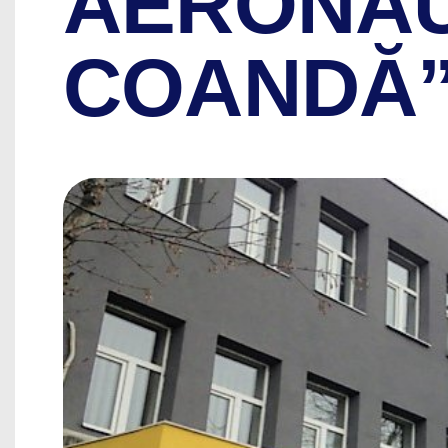
AERONAU
COANDĂ