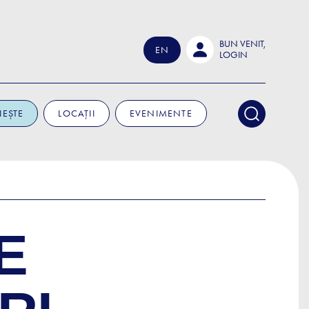
BUN VENIT,
EN
LOGIN
IEȘTE
LOCAȚII
EVENIMENTE
E