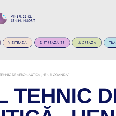
VINERI
22:42
SENIN, ÎNSORIT
VIZITEAZĂ
DISTREAZĂ-TE
LUCREAZĂ
TRĂ
 TEHNIC DE AERONAUTICĂ „HENRI COANDĂ”
L TEHNIC D