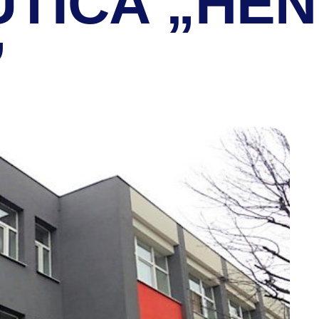
TICĂ „HEN
”