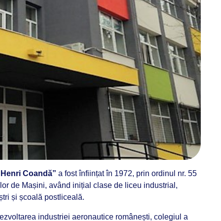
 „Henri Coandă”
a fost înființat în 1972, prin ordinul nr. 55
ilor de Mașini, având inițial clase de liceu industrial,
tri și școală postliceală.
zvoltarea industriei aeronautice românești, colegiul a