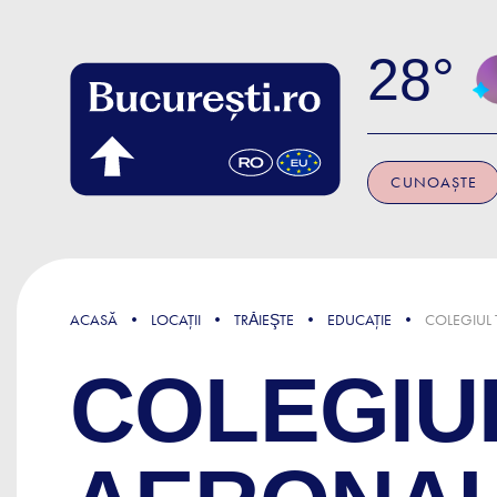
Skip to main content
28
CUNOAȘTE
ACASĂ
LOCAȚII
TRǍIEŞTE
EDUCAȚIE
COLEGIUL
COLEGIU