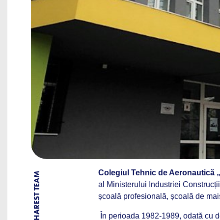
Colegiul Tehnic de Aeronautică
BY BUCHAREST TEAM
al Ministerului Industriei Construcți
școală profesională, școală de maiș
În perioada 1982-1989, odată cu de