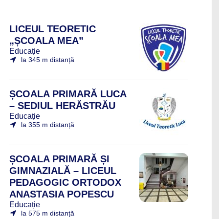
LICEUL TEORETIC
„ȘCOALA MEA”
Educație
la 345 m distanță
ȘCOALA PRIMARĂ LUCA
– SEDIUL HERĂSTRĂU
Educație
la 355 m distanță
ȘCOALA PRIMARĂ ȘI
GIMNAZIALĂ – LICEUL
PEDAGOGIC ORTODOX
ANASTASIA POPESCU
Educație
la 575 m distanță