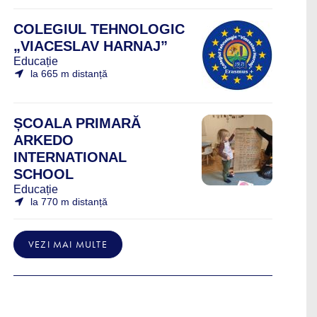
COLEGIUL TEHNOLOGIC
„VIACESLAV HARNAJ”
Educație
la 665 m distanță
ȘCOALA PRIMARĂ
ARKEDO
INTERNATIONAL
SCHOOL
Educație
la 770 m distanță
VEZI MAI MULTE